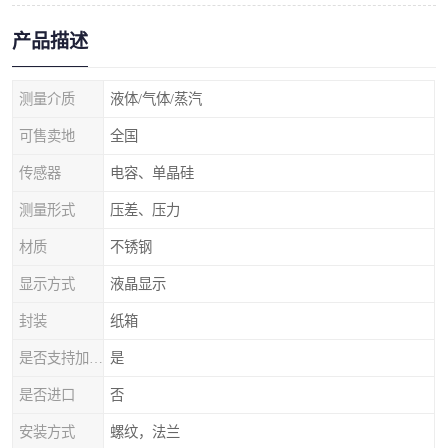
产品描述
测量介质
液体/气体/蒸汽
可售卖地
全国
传感器
电容、单晶硅
测量形式
压差、压力
材质
不锈钢
显示方式
液晶显示
封装
纸箱
是否支持加工定制
是
是否进口
否
安装方式
螺纹，法兰