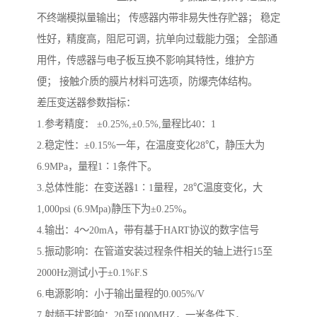
不终端模拟量输出； 传感器内带非易失性存贮器； 稳定
性好，精度高，阻尼可调，抗单向过载能力强； 全部通
用件，传感器与电子板互换不影响其特性，维护方
便； 接触介质的膜片材料可选项，防爆壳体结构。
差压变送器参数指标：
1.参考精度： ±0.25%,±0.5%,量程比40：1
2.稳定性：±0.15%一年，在温度变化28℃，静压大为
6.9MPa，量程1∶1条件下。
3.总体性能：在变送器1∶1量程，28℃温度变化，大
1,000psi (6.9Mpa)静压下为±0.25%。
4.输出：4～20mA，带有基于HART协议的数字信号
5.振动影响：在管道安装过程条件相关的轴上进行15至
2000Hz测试小于±0.1%F.S
6.电源影响：小于输出量程的0.005%/V
7.射频干扰影响：20至1000MHZ，一米条件下，