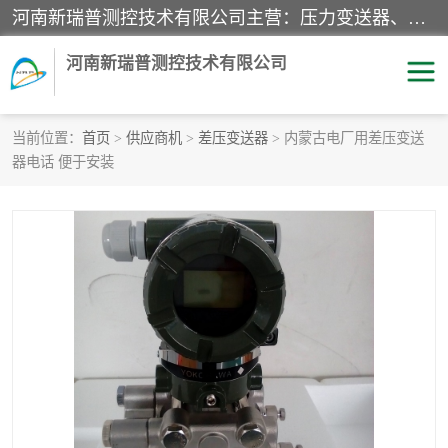
河南新瑞普测控技术有限公司主营：压力变送器、液位变送器、差压变送器、雷达料位计、电容物位计、温度显示控制仪表、电量变送器、流量计、工业自动化系统成套设备。
河南新瑞普测控技术有限公司
当前位置：
首页
>
供应商机
>
差压变送器
> 内蒙古电厂用差压变送
器电话 便于安装
霍尼韦尔压力变送器
CS系列变送器
1151/3351产品分类
精巧型压力变送器
液位变送器
雷达料位计
标准型工业压力变送器
罐旁显示仪
差压变送器
温度传感器变送器
压力变送器
电容物位计