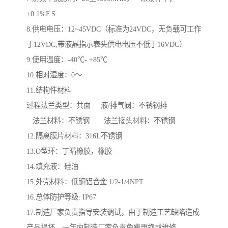
±0.1%F.S
8.供电电压：12~45VDC（标准为24VDC，无负载可工作
于12VDC,带液晶指示表头供电电压不低于16VDC）
9.使用温度：-40℃- +85℃
10.相对湿度：0～
11.结构件材料
过程法兰类型：共面 液/排气阀：不锈钢排
法兰材料：不锈钢 法兰接头材料：不锈钢
12.隔离膜片材料：316L不锈钢
13.O型环：丁晴橡胶，橡胶
14.填充液：硅油
15.外壳材料：低铜铝合金 1/2-1/4NPT
16.总体防护等级: IP67
17.制造厂家负责指导安装调试，由于制造工艺缺陷造成
产品损坏，一年内制造厂家负责免费更换或维修。