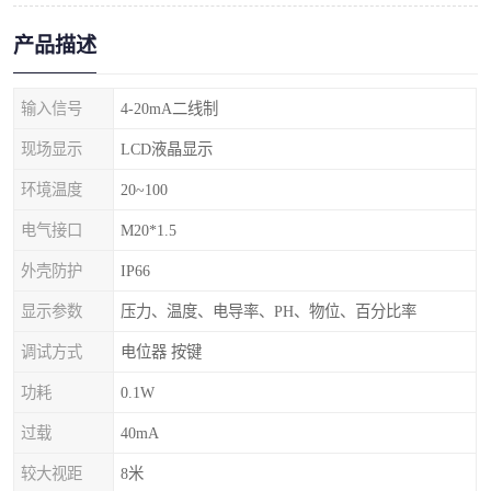
产品描述
输入信号
4-20mA二线制
现场显示
LCD液晶显示
环境温度
20~100
电气接口
M20*1.5
外壳防护
IP66
显示参数
压力、温度、电导率、PH、物位、百分比率
调试方式
电位器 按键
功耗
0.1W
过载
40mA
较大视距
8米