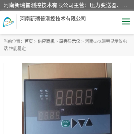
河南新瑞普测控技术有限公司主营：压力变送器、液位变送器、差压变送器、雷达料位计、电容物位计、温度显示控制仪表、电量变送器、流量计、工业自动化系统成套设备。
河南新瑞普测控技术有限公司
当前位置：
首页
>
供应商机
>
罐旁显示仪
> 河南GPX罐旁显示仪电
话 性能稳定
霍尼韦尔压力变送器
CS系列变送器
1151/3351产品分类
精巧型压力变送器
液位变送器
雷达料位计
标准型工业压力变送器
罐旁显示仪
差压变送器
温度传感器变送器
压力变送器
电容物位计