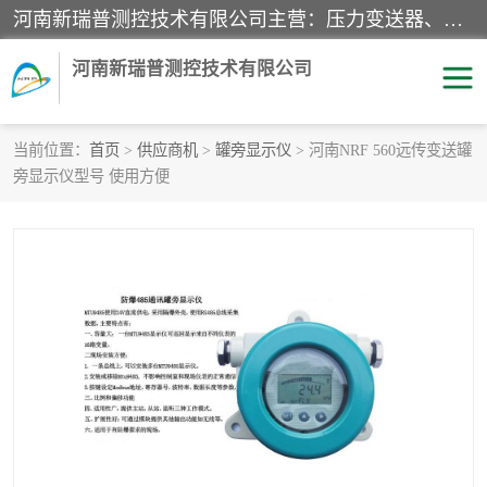
河南新瑞普测控技术有限公司主营：压力变送器、液位变送器、差压变送器、雷达料位计、电容物位计、温度显示控制仪表、电量变送器、流量计、工业自动化系统成套设备。
河南新瑞普测控技术有限公司
当前位置：
首页
>
供应商机
>
罐旁显示仪
> 河南NRF 560远传变送罐
旁显示仪型号 使用方便
霍尼韦尔压力变送器
CS系列变送器
1151/3351产品分类
精巧型压力变送器
液位变送器
雷达料位计
标准型工业压力变送器
罐旁显示仪
差压变送器
温度传感器变送器
压力变送器
电容物位计