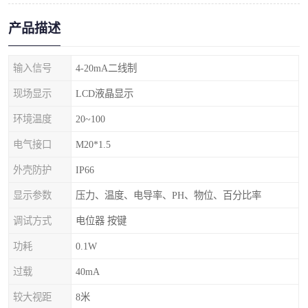
产品描述
输入信号
4-20mA二线制
现场显示
LCD液晶显示
环境温度
20~100
电气接口
M20*1.5
外壳防护
IP66
显示参数
压力、温度、电导率、PH、物位、百分比率
调试方式
电位器 按键
功耗
0.1W
过载
40mA
较大视距
8米