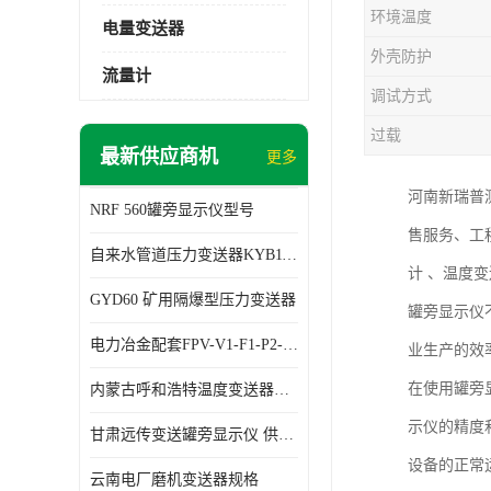
环境温度
电量变送器
外壳防护
流量计
调试方式
过载
最新供应商机
更多
河南新瑞普
NRF 560罐旁显示仪型号
售服务、工
自来水管道压力变送器KYB11G03M2型号 使用方便
计 、温度
GYD60 矿用隔爆型压力变送器
罐旁显示仪
电力冶金配套FPV-V1-F1-P2-03电压变送器
业生产的效
在使用罐旁
内蒙古呼和浩特温度变送器配套罐旁显示仪供应 性能稳定
示仪的精度
甘肃远传变送罐旁显示仪 供应及时
设备的正常
云南电厂磨机变送器规格