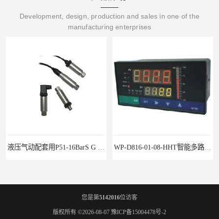
Development, design, production and sales in one of the
manufacturing enterprises
配套用P51-16BarS G -A-MD-20MA 压力变送器
WP-D816-01-08-HHT智能多路巡检仪
您是第
5142016
位访客
版权所有 ©2026-08-07
豫ICP备15004478号-2