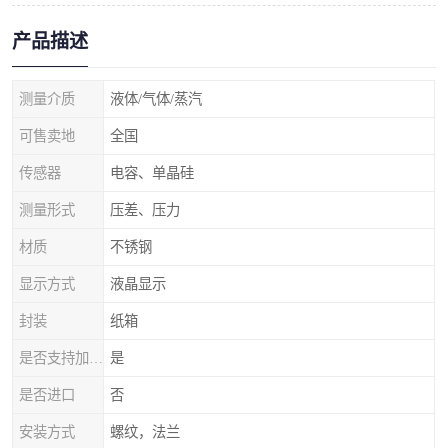
产品描述
测量介质
液体/气体/蒸汽
可售卖地
全国
传感器
电容、单晶硅
测量形式
压差、压力
材质
不锈钢
显示方式
液晶显示
封装
纸箱
是否支持加工定制
是
是否进口
否
安装方式
螺纹，法兰