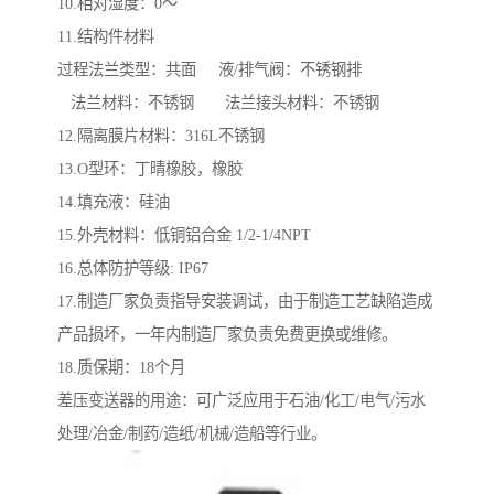
10.相对湿度：0～
11.结构件材料
过程法兰类型：共面 液/排气阀：不锈钢排
法兰材料：不锈钢 法兰接头材料：不锈钢
12.隔离膜片材料：316L不锈钢
13.O型环：丁晴橡胶，橡胶
14.填充液：硅油
15.外壳材料：低铜铝合金 1/2-1/4NPT
16.总体防护等级: IP67
17.制造厂家负责指导安装调试，由于制造工艺缺陷造成
产品损坏，一年内制造厂家负责免费更换或维修。
18.质保期：18个月
差压变送器的用途：可广泛应用于石油/化工/电气/污水
处理/冶金/制药/造纸/机械/造船等行业。