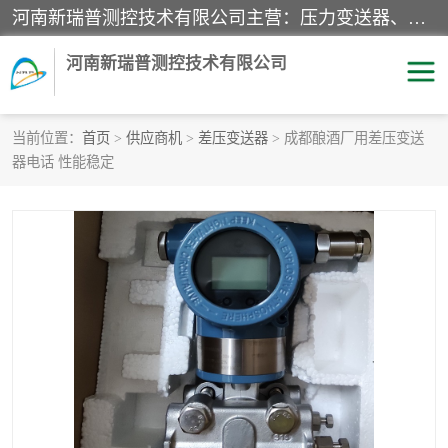
河南新瑞普测控技术有限公司主营：压力变送器、液位变送器、差压变送器、雷达料位计、电容物位计、温度显示控制仪表、电量变送器、流量计、工业自动化系统成套设备。
河南新瑞普测控技术有限公司
当前位置：
首页
>
供应商机
>
差压变送器
> 成都酿酒厂用差压变送
器电话 性能稳定
霍尼韦尔压力变送器
CS系列变送器
1151/3351产品分类
精巧型压力变送器
液位变送器
雷达料位计
标准型工业压力变送器
罐旁显示仪
差压变送器
温度传感器变送器
压力变送器
电容物位计