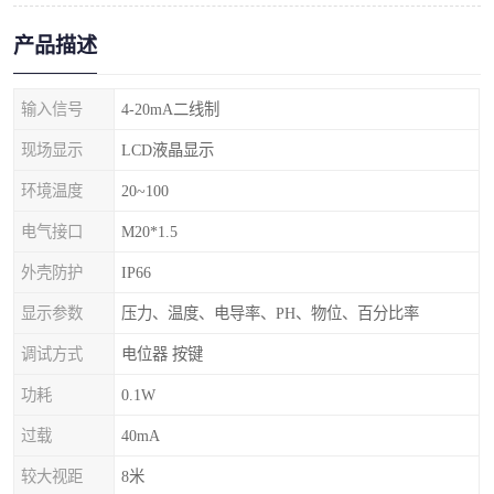
产品描述
输入信号
4-20mA二线制
现场显示
LCD液晶显示
环境温度
20~100
电气接口
M20*1.5
外壳防护
IP66
显示参数
压力、温度、电导率、PH、物位、百分比率
调试方式
电位器 按键
功耗
0.1W
过载
40mA
较大视距
8米