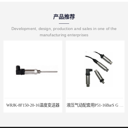
产品推荐
Development, design, production and sales in one of the
manufacturing enterprises
WRJK-8F150-20-16温度变送器
液压气动配套用P51-16BarS G -A-MD-20MA 压力变送器