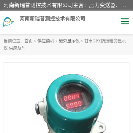
河南新瑞普测控技术有限公司主营：压力变送器、液位变送器、差压变送器、雷达料位计、电容物位计、温度显示控制仪表、电量变送器、流量计、工业自动化系统成套设备。
河南新瑞普测控技术有限公司
当前位置：
首页
>
供应商机
>
罐旁显示仪
> 甘肃GPX防爆罐旁显示
仪 供应及时
霍尼韦尔压力变送器
CS系列变送器
1151/3351产品分类
精巧型压力变送器
液位变送器
雷达料位计
标准型工业压力变送器
罐旁显示仪
差压变送器
温度传感器变送器
压力变送器
电容物位计