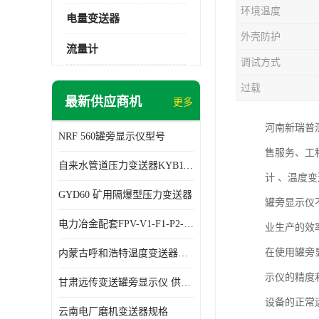
环境温度
电量变送器
外壳防护
流量计
调试方式
过载
最新供应商机
更多
河南新瑞普
NRF 560罐旁显示仪型号
售服务、工
自来水管道压力变送器KYB11G03M2型号 使用方便
计 、温度
GYD60 矿用隔爆型压力变送器
罐旁显示仪
电力冶金配套FPV-V1-F1-P2-03电压变送器
业生产的效
在使用罐旁
内蒙古呼和浩特温度变送器配套罐旁显示仪供应 性能稳定
示仪的精度
甘肃远传变送罐旁显示仪 供应及时
设备的正常
云南电厂磨机变送器规格