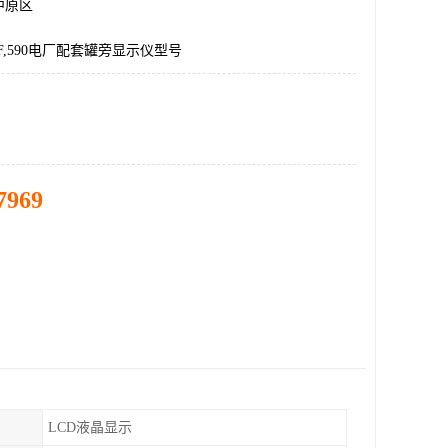
中原区
F,590电厂配套罐旁显示仪型号
7969
LCD液晶显示