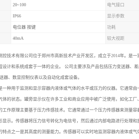
20~100
电气接口
IP66
显示参数
电位器 按键
功耗
40mA
较大视距
测控技术有限公司位于郑州市高新技术产业开发区，成立于2014年。是
程设计和系统成套于一体的企业。 公司主要涉及产品包括压力变送器、
变送器、数显控制仪表以及自动化成套设备。
是一种用于监测和显示容器内液体或气体的水平或压力的仪器。它通常由
气体的状态。罐旁显示仪在许多工业和商业应用中被广泛使用，如化工厂
的工作原理主要基于压力传感技术。它通常通过一个压力传感器来测量容
形显示。传感器将压力信号转化为电信号，然后通过内部电路进行处理和
的特点之一是其高度的测量能力。传感器可以实时地监测容器内液体或气