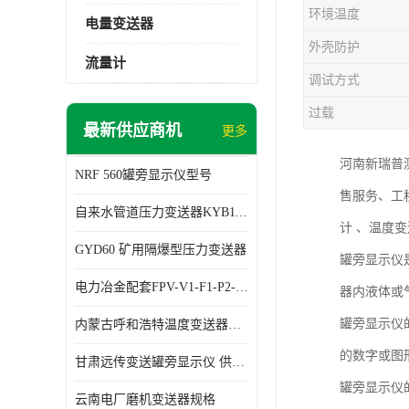
环境温度
电量变送器
外壳防护
流量计
调试方式
过载
最新供应商机
更多
河南新瑞普
NRF 560罐旁显示仪型号
售服务、工
自来水管道压力变送器KYB11G03M2型号 使用方便
计 、温度
GYD60 矿用隔爆型压力变送器
罐旁显示仪
电力冶金配套FPV-V1-F1-P2-03电压变送器
器内液体或
罐旁显示仪
内蒙古呼和浩特温度变送器配套罐旁显示仪供应 性能稳定
的数字或图
甘肃远传变送罐旁显示仪 供应及时
罐旁显示仪
云南电厂磨机变送器规格