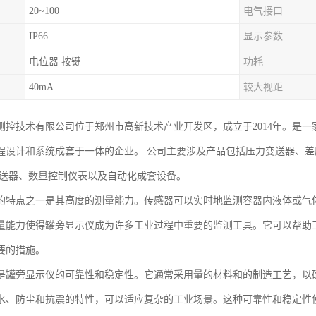
20~100
电气接口
IP66
显示参数
电位器 按键
功耗
40mA
较大视距
测控技术有限公司位于郑州市高新技术产业开发区，成立于2014年。是
程设计和系统成套于一体的企业。 公司主要涉及产品包括压力变送器、
变送器、数显控制仪表以及自动化成套设备。
的特点之一是其高度的测量能力。传感器可以实时地监测容器内液体或气
量能力使得罐旁显示仪成为许多工业过程中重要的监测工具。它可以帮助
要的措施。
是罐旁显示仪的可靠性和稳定性。它通常采用量的材料和的制造工艺，以
水、防尘和抗震的特性，可以适应复杂的工业场景。这种可靠性和稳定性