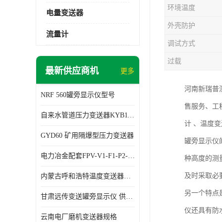
环境温度
电量变送器
外壳防护
流量计
调试方式
过载
最新供应商机
更多
河南新瑞普
NRF 560罐旁显示仪型号
售服务、工
自来水管道压力变送器KYB11G03M2型号 使用方便
计 、温度
GYD60 矿用隔爆型压力变送器
罐旁显示仪
电力冶金配套FPV-V1-F1-P2-03电压变送器
种高度的测
及时采取必
内蒙古呼和浩特温度变送器配套罐旁显示仪供应 性能稳定
另一个特点
甘肃远传变送罐旁显示仪 供应及时
仪还具有防
云南电厂磨机变送器规格