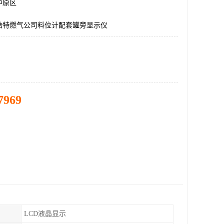
中原区
浩特燃气公司料位计配套罐旁显示仪
7969
LCD液晶显示