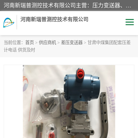
河南新瑞普测控技术有限公司主营：压力变送器、液位变送器、差压变送器、雷达料位计、电容物位计、温度显示控制仪表、电量变送器、流量计、工业自动化系统成套设备。
河南新瑞普测控技术有限公司
当前位置：
首页
>
供应商机
>
差压变送器
> 甘肃中煤集团配套压差
计电话 供货及时
霍尼韦尔压力变送器
CS系列变送器
1151/3351产品分类
精巧型压力变送器
液位变送器
雷达料位计
标准型工业压力变送器
罐旁显示仪
差压变送器
温度传感器变送器
压力变送器
电容物位计