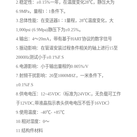
2.稳定性：±0.15%一年，在温度变化28℃，静压大为
6.9MPa，量程1∶1条件下。
3.总体性能：在变送器1∶1量程，28℃温度变化，大
1,000psi (6.9Mpa)静压下为±0.25%。
4.输出：4～20mA，带有基于HART协议的数字信号
5.振动影响：在管道安装过程条件相关的轴上进行15至
2000Hz测试小于±0.1%F.S
6.电源影响：小于输出量程的0.005%/V
7.射频干扰影响：20至1000MHZ，一米条件下，
±0.1%F.S
8.供电电压：12~45VDC（标准为24VDC，无负载可工作
于12VDC,带液晶指示表头供电电压不低于16VDC）
9.使用温度：-40℃- +85℃
10.相对湿度：0～
11.结构件材料