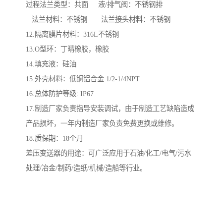
过程法兰类型：共面 液/排气阀：不锈钢排
法兰材料：不锈钢 法兰接头材料：不锈钢
12.隔离膜片材料：316L不锈钢
13.O型环：丁晴橡胶，橡胶
14.填充液：硅油
15.外壳材料：低铜铝合金 1/2-1/4NPT
16.总体防护等级: IP67
17.制造厂家负责指导安装调试，由于制造工艺缺陷造成
产品损坏，一年内制造厂家负责免费更换或维修。
18.质保期：18个月
差压变送器的用途：可广泛应用于石油/化工/电气/污水
处理/冶金/制药/造纸/机械/造船等行业。