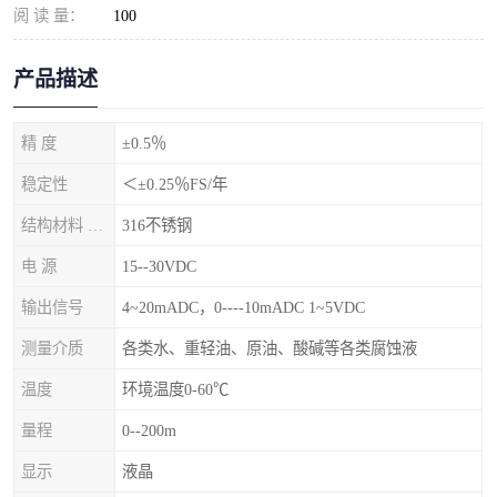
阅 读 量：
100
产品描述
精 度
±0.5％
稳定性
＜±0.25％FS/年
结构材料 隔离膜片
316不锈钢
电 源
15--30VDC
输出信号
4~20mADC，0----10mADC 1~5VDC
测量介质
各类水、重轻油、原油、酸碱等各类腐蚀液
温度
环境温度0-60℃
量程
0--200m
显示
液晶