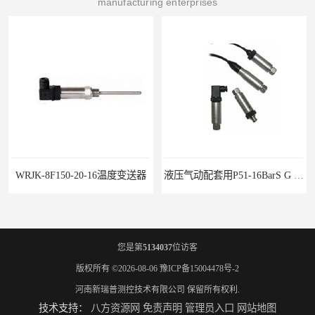
manufacturing enterprises
度变送器
液压气动配套用P51-16BarS G -A-MD-20MA 压力变送器
您是第
5134037
位访客
版权所有 ©2026-08-06
豫ICP备15004478号-2
河南新瑞普测控技术有限公司
保留所有权利.
技术支持：
八方资源网
免责声明
管理员入口
网站地图