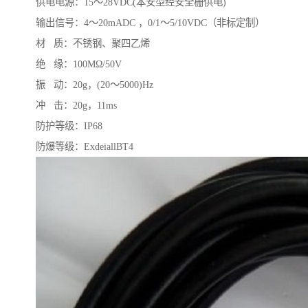
供电电源：15～28VDC(本安型经安全栅供电)
输出信号：4～20mADC ，0/1～5/10VDC（非标定制）
材 质：不锈钢、聚四乙烯
绝 缘：100MΩ/50V
振 动：20g，(20～5000)Hz
冲 击：20g，11ms
防护等级：IP68
防爆等级：ExdeiallBT4