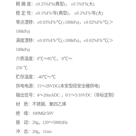
精 确 度：±0.25%FS(典型)， ±0.5%FS(大)
稳 定 性：±0.1%FS/年(典型)， ±0.2%FS/年(大)
零点漂移：±0.03%FS/℃(≤100kPa)，±0.02%FS/℃(＞
100kPa)
满度漂移：±0.03%FS/℃(≤100kPa)，±0.02%FS/℃(＞
100kPa)
介质温度：0℃～85℃， 0℃～
250 ℃
贮存温度：-40℃～℃
供电电源：15～28VDC(本安型经安全栅供电)
输出信号：4～20mADC ，0/1～5/10VDC（非标定制）
材 质：不锈钢、聚四乙烯
绝 缘：100MΩ/50V
振 动：20g，(20～5000)Hz
冲 击：20g，11ms