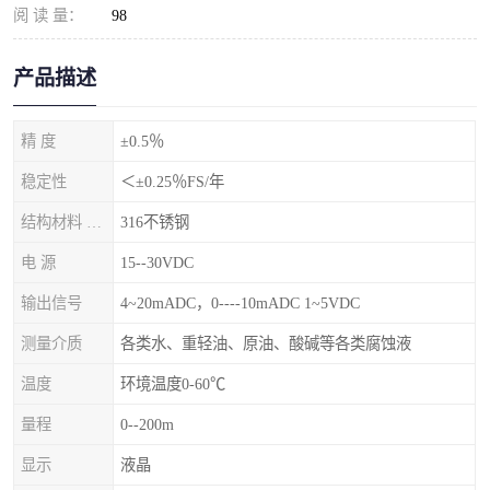
阅 读 量：
98
产品描述
精 度
±0.5％
稳定性
＜±0.25％FS/年
结构材料 隔离膜片
316不锈钢
电 源
15--30VDC
输出信号
4~20mADC，0----10mADC 1~5VDC
测量介质
各类水、重轻油、原油、酸碱等各类腐蚀液
温度
环境温度0-60℃
量程
0--200m
显示
液晶