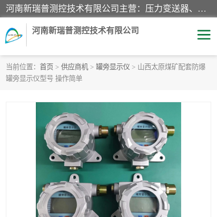
河南新瑞普测控技术有限公司主营：压力变送器、液位变送器、差压变送器、雷达料位计、电容物位计、温度显示控制仪表、电量变送器、流量计、工业自动化系统成套设备。
河南新瑞普测控技术有限公司
当前位置：
首页
>
供应商机
>
罐旁显示仪
> 山西太原煤矿配套防爆
罐旁显示仪型号 操作简单
霍尼韦尔压力变送器
CS系列变送器
1151/3351产品分类
精巧型压力变送器
液位变送器
雷达料位计
标准型工业压力变送器
罐旁显示仪
差压变送器
温度传感器变送器
压力变送器
电容物位计