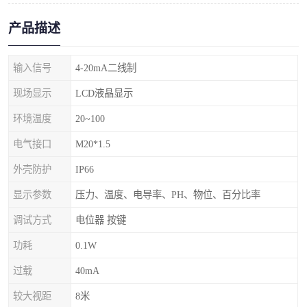
产品描述
输入信号
4-20mA二线制
现场显示
LCD液晶显示
环境温度
20~100
电气接口
M20*1.5
外壳防护
IP66
显示参数
压力、温度、电导率、PH、物位、百分比率
调试方式
电位器 按键
功耗
0.1W
过载
40mA
较大视距
8米