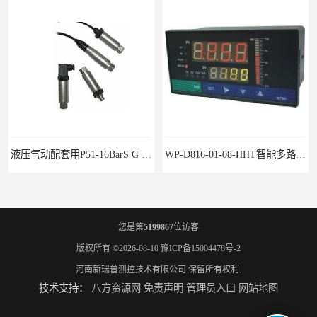
液压气动配套用P51-16BarS G -A-MD-20MA 压力变送器
WP-D816-01-08-HHT智能多路巡检仪
您是第
5199867
位访客
版权所有 ©2026-08-10
豫ICP备15004478号-2
河南新瑞普测控技术有限公司
保留所有权利.
技术支持：
八方资源网
免责声明
管理员入口
网站地图