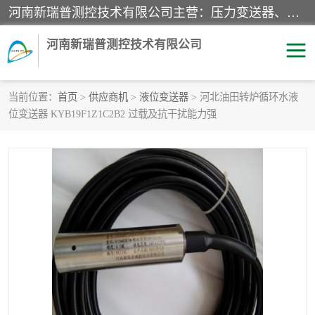
河南新瑞普测控技术有限公司主营：压力变送器、液位变送器、差压变送器、雷达料位计、电容物位计、温度显示控制仪表、电量变送器、流量计、工业自动化系统成套设备。
河南新瑞普测控技术有限公司
当前位置：
首页
>
供应商机
>
液位变送器
> 河北油田转炉循环水液
位变送器 KYB19F1Z1C2B2 过载及抗干扰能力强
霍尼韦尔压力变送器
CS系列变送器
1151/3351产品分类
精巧型压力变送器
液位变送器
雷达料位计
标准型工业压力变送器
罐旁显示仪
差压变送器
温度传感器变送器
压力变送器
电容物位计