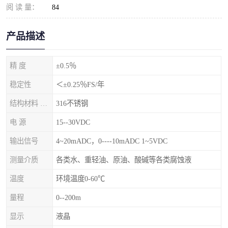
阅 读 量：
84
产品描述
精 度
±0.5％
稳定性
＜±0.25％FS/年
结构材料 隔离膜片
316不锈钢
电 源
15--30VDC
输出信号
4~20mADC，0----10mADC 1~5VDC
测量介质
各类水、重轻油、原油、酸碱等各类腐蚀液
温度
环境温度0-60℃
量程
0--200m
显示
液晶