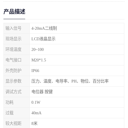
产品描述
输入信号
4-20mA二线制
现场显示
LCD液晶显示
环境温度
20~100
电气接口
M20*1.5
外壳防护
IP66
显示参数
压力、温度、电导率、PH、物位、百分比率
调试方式
电位器 按键
功耗
0.1W
过载
40mA
较大视距
8米