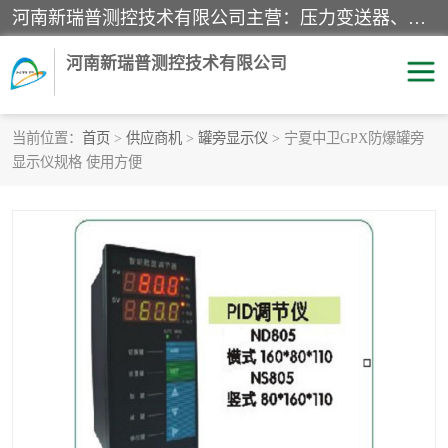
河南新瑞普测控技术有限公司主营：压力变送器、液位变送器、差压变送器、雷达料位计、电容物位计、温度显示控制仪表、电量变送器、流量计、工业自动化系统成套设备。
河南新瑞普测控技术有限公司
当前位置：
首页
>
供应商机
>
罐旁显示仪
> 宁夏中卫GPX防爆罐旁
显示仪规格 使用方便
霍尼韦尔压力变送器
CS系列变送器
1151/3351产品分类
精巧型压力变送器
液位变送器
雷达料位计
标准型工业压力变送器
罐旁显示仪
差压变送器
温度传感器变送器
压力变送器
电容物位计