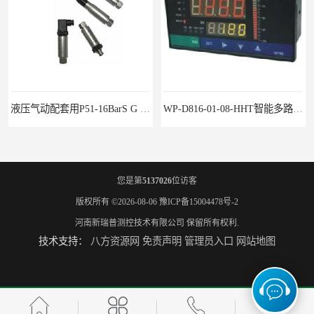
液压气动配套用P51-16BarS G -A-MD-20MA 压力变送器
WP-D816-01-08-HHT智能多路巡检仪
您是第
5137026
位访客
版权所有 ©2026-08-06
豫ICP备15004478号-2
河南新瑞普测控技术有限公司
保留所有权利.
技术支持：
八方资源网
免责声明
管理员入口
网站地图
水泥厂用DG1300-PJ-1-2-40/AA2N压力变送器
铜液氨冷器配套用UYB-8003物位变送器