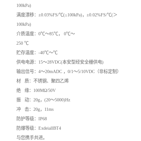
100kPa)
满度漂移：±0.03%FS/℃(≤100kPa)，±0.02%FS/℃(＞
100kPa)
介质温度：0℃～85℃， 0℃～
250 ℃
贮存温度：-40℃～℃
供电电源：15～28VDC(本安型经安全栅供电)
输出信号：4～20mADC ，0/1～5/10VDC（非标定制）
材 质：不锈钢、聚四乙烯
绝 缘：100MΩ/50V
振 动：20g，(20～5000)Hz
冲 击：20g，11ms
防护等级：IP68
防爆等级：ExdeiallBT4
与您携手共进。