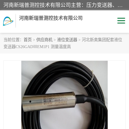
河南新瑞普测控技术有限公司主营：压力变送器、液位变送器、差压变送器、雷达料位计、电容物位计、温度显示控制仪表、电量变送器、流量计、工业自动化系统成套设备。
河南新瑞普测控技术有限公司
当前位置：
首页
>
供应商机
>
液位变送器
> 河北新奥集团配套液位
变送器CS26GADⅢEM1P1 测量温度高
霍尼韦尔压力变送器
CS系列变送器
1151/3351产品分类
精巧型压力变送器
液位变送器
雷达料位计
标准型工业压力变送器
罐旁显示仪
差压变送器
温度传感器变送器
压力变送器
电容物位计