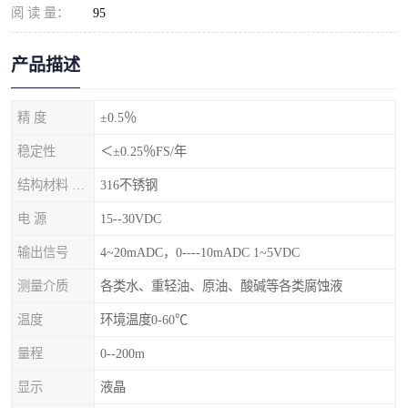
阅 读 量：
95
产品描述
精 度
±0.5％
稳定性
＜±0.25％FS/年
结构材料 隔离膜片
316不锈钢
电 源
15--30VDC
输出信号
4~20mADC，0----10mADC 1~5VDC
测量介质
各类水、重轻油、原油、酸碱等各类腐蚀液
温度
环境温度0-60℃
量程
0--200m
显示
液晶