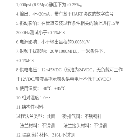
1,000psi (6.9Mpa)静压下为±0.25%。
4.输出：4～20mA，带有基于HART协议的数字信号
5.振动影响：在管道安装过程条件相关的轴上进行15至
2000Hz测试小于±0.1%F.S
6.电源影响：小于输出量程的0.005%/V
7.射频干扰影响：20至1000MHZ，一米条件下，
±0.1%F.S
8.供电电压：12~45VDC（标准为24VDC，无负载可工作
于12VDC,带液晶指示表头供电电压不低于16VDC）
9.使用温度：-40℃- +85℃
10.相对湿度：0～
11.结构件材料
过程法兰类型：共面 液/排气阀：不锈钢排
法兰材料：不锈钢 法兰接头材料：不锈钢
12.隔离膜片材料：316L不锈钢