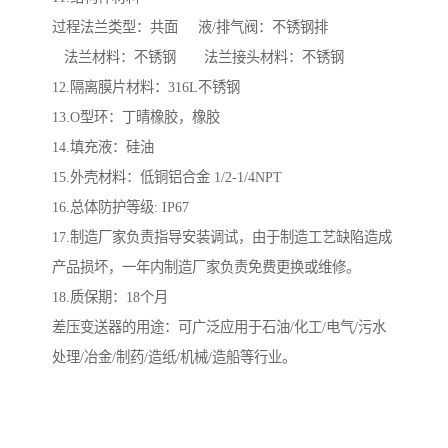
过程法兰类型：共面 液/排气阀：不锈钢排
法兰材料：不锈钢 法兰接头材料：不锈钢
12.隔离膜片材料：316L不锈钢
13.O型环：丁晴橡胶，橡胶
14.填充液：硅油
15.外壳材料：低铜铝合金 1/2-1/4NPT
16.总体防护等级: IP67
17.制造厂家负责指导安装调试，由于制造工艺缺陷造成
产品损坏，一年内制造厂家负责免费更换或维修。
18.质保期：18个月
差压变送器的用途：可广泛应用于石油/化工/电气/污水
处理/冶金/制药/造纸/机械/造船等行业。