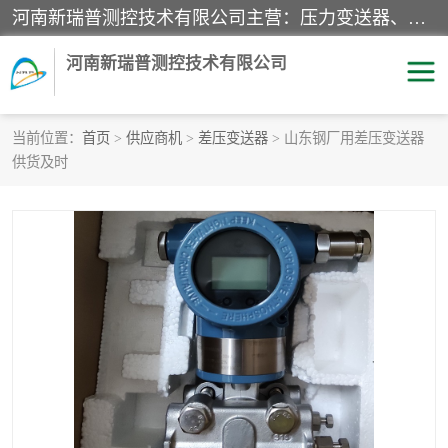
河南新瑞普测控技术有限公司主营：压力变送器、液位变送器、差压变送器、雷达料位计、电容物位计、温度显示控制仪表、电量变送器、流量计、工业自动化系统成套设备。
河南新瑞普测控技术有限公司
当前位置：
首页
>
供应商机
>
差压变送器
> 山东钢厂用差压变送器
供货及时
霍尼韦尔压力变送器
CS系列变送器
1151/3351产品分类
精巧型压力变送器
液位变送器
雷达料位计
标准型工业压力变送器
罐旁显示仪
差压变送器
温度传感器变送器
压力变送器
电容物位计