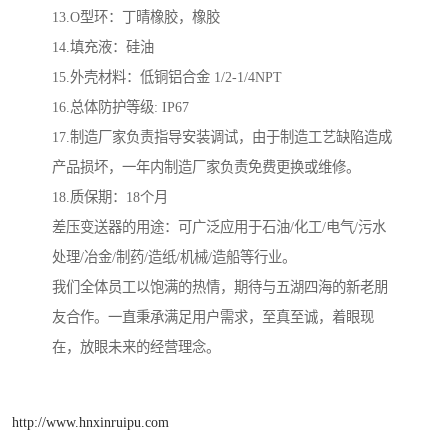
13.O型环：丁晴橡胶，橡胶
14.填充液：硅油
15.外壳材料：低铜铝合金 1/2-1/4NPT
16.总体防护等级: IP67
17.制造厂家负责指导安装调试，由于制造工艺缺陷造成
产品损坏，一年内制造厂家负责免费更换或维修。
18.质保期：18个月
差压变送器的用途：可广泛应用于石油/化工/电气/污水
处理/冶金/制药/造纸/机械/造船等行业。
我们全体员工以饱满的热情，期待与五湖四海的新老朋
友合作。一直秉承满足用户需求，至真至诚，着眼现
在，放眼未来的经营理念。
http://www.hnxinruipu.com