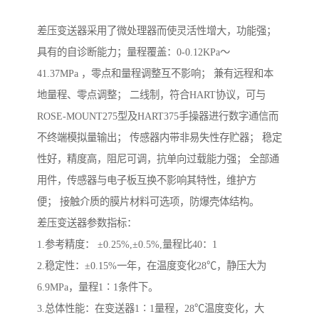
差压变送器采用了微处理器而使灵活性增大，功能强；
具有的自诊断能力；量程覆盖：0-0.12KPa～
41.37MPa ，零点和量程调整互不影响； 兼有远程和本
地量程、零点调整； 二线制，符合HART协议，可与
ROSE-MOUNT275型及HART375手操器进行数字通信而
不终端模拟量输出； 传感器内带非易失性存贮器； 稳定
性好，精度高，阻尼可调，抗单向过载能力强； 全部通
用件，传感器与电子板互换不影响其特性，维护方
便； 接触介质的膜片材料可选项，防爆壳体结构。
差压变送器参数指标：
1.参考精度： ±0.25%,±0.5%,量程比40：1
2.稳定性：±0.15%一年，在温度变化28℃，静压大为
6.9MPa，量程1∶1条件下。
3.总体性能：在变送器1∶1量程，28℃温度变化，大