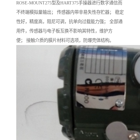
ROSE-MOUNT275型及HART375手操器进行数字通信而
不终端模拟量输出； 传感器内带非易失性存贮器； 稳定
性好，精度高，阻尼可调，抗单向过载能力强； 全部通
用件，传感器与电子板互换不影响其特性，维护方
便； 接触介质的膜片材料可选项，防爆壳体结构。