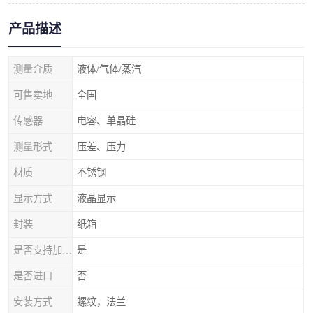
产品描述
测量介质
液体/气体/蒸汽
可售卖地
全国
传感器
电容、单晶硅
测量形式
压差、压力
材质
不锈钢
显示方式
液晶显示
封装
纸箱
是否支持加工定制
是
是否进口
否
安装方式
螺纹，法兰