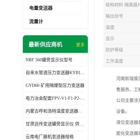
结构材料 隔离膜
电量变送器
输出信号
流量计
温度
显示
最新供应商机
更多
防护等级
NRF 560罐旁显示仪型号
工作温度
自来水管道压力变送器KYB11G03M2型号 使用方便
河南新瑞普
GYD60 矿用隔爆型压力变送器
售服务、工
电力冶金配套FPV-V1-F1-P2-03电压变送器
公司主要涉
内蒙古呼和浩特温度变送器配套罐旁显示仪供应 性能稳定
设备。
液位变送器
甘肃远传变送罐旁显示仪 供应及时
能化变送器
云南电厂磨机变送器规格