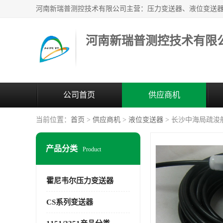
河南新瑞普测控技术有限
公司首页
供应商机
当前位置：
首页
>
供应商机
>
液位变送器
> 长沙中海局疏浚船
产品分类
Product
霍尼韦尔压力变送器
CS系列变送器