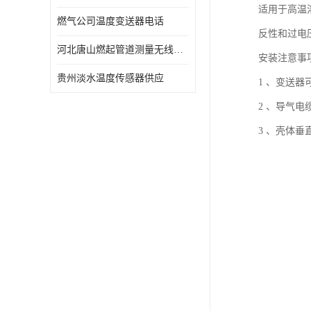
适用于高温
燃气公司温度变送器电话
反性和过电
河北唐山燃起管道测量无线压力变送器型号 性能稳定
安装注意事
贵州淡水温度传感器供应
1 、变送
2 、导气
3 、壳体