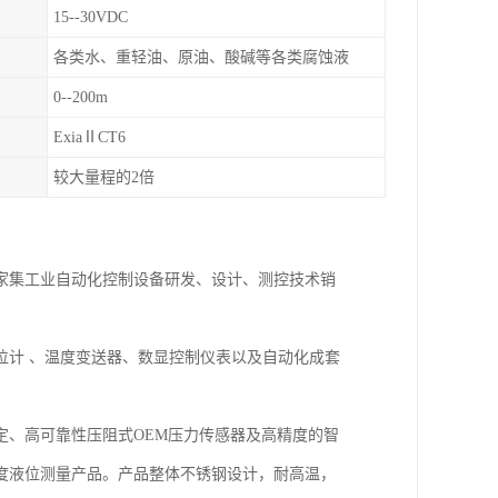
15--30VDC
各类水、重轻油、原油、酸碱等各类腐蚀液
0--200m
ExiaⅡCT6
较大量程的2倍
一家集工业自动化控制设备研发、设计、测控技术销
位计 、温度变送器、数显控制仪表以及自动化成套
定、高可靠性压阻式OEM压力传感器及高精度的智
度液位测量产品。产品整体不锈钢设计，耐高温，