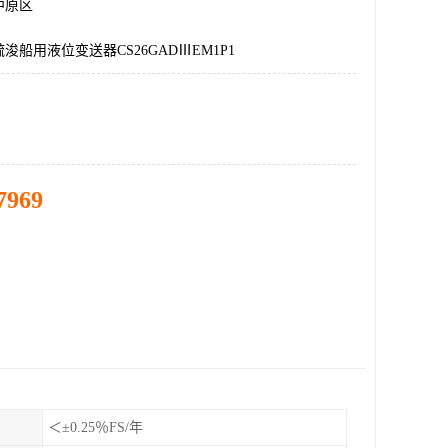
中原区
浚船用液位变送器CS26GADⅢEM1P1
7969
＜±0.25％FS/年