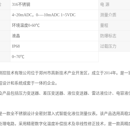
片
316不锈钢
电 源
4~20mADC，0----10mADC 1~5VDC
测量介质
环境温度0-60℃
量程
液晶
防爆标志
IP68
过载压力
0~70℃
测控技术有限公司位于郑州市高新技术产业开发区，成立于2014年。是
程设计和系统成套于一体的企业。
及产品包括压力变送器、差压变送器、液位变送器、雷达液位计、电容液
是一款全不锈钢设计全密封潜入式智能化液位测量仪表。该产品选用高稳
处理电路，采用精密数字化温度补偿技术及非线性修正技术，是一款高精