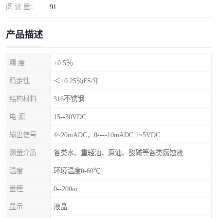
阅 读 量：
91
产品描述
精 度
±0.5％
稳定性
＜±0.25％FS/年
结构材料 隔离膜片
316不锈钢
电 源
15--30VDC
输出信号
4~20mADC，0----10mADC 1~5VDC
测量介质
各类水、重轻油、原油、酸碱等各类腐蚀液
温度
环境温度0-60℃
量程
0--200m
显示
液晶