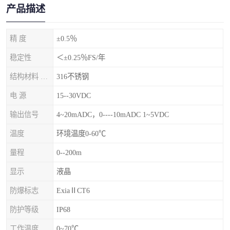
产品描述
精 度
±0.5％
稳定性
＜±0.25％FS/年
结构材料 隔离膜片
316不锈钢
电 源
15--30VDC
输出信号
4~20mADC，0----10mADC 1~5VDC
温度
环境温度0-60℃
量程
0--200m
显示
液晶
防爆标志
ExiaⅡCT6
防护等级
IP68
工作温度
0~70℃