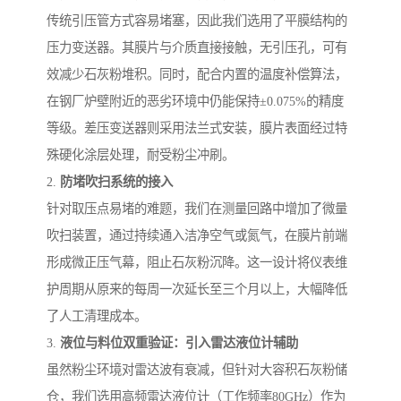
传统引压管方式容易堵塞，因此我们选用了平膜结构的
压力变送器。其膜片与介质直接接触，无引压孔，可有
效减少石灰粉堆积。同时，配合内置的温度补偿算法，
在钢厂炉壁附近的恶劣环境中仍能保持±0.075%的精度
等级。差压变送器则采用法兰式安装，膜片表面经过特
殊硬化涂层处理，耐受粉尘冲刷。
2.
防堵吹扫系统的接入
针对取压点易堵的难题，我们在测量回路中增加了微量
吹扫装置，通过持续通入洁净空气或氮气，在膜片前端
形成微正压气幕，阻止石灰粉沉降。这一设计将仪表维
护周期从原来的每周一次延长至三个月以上，大幅降低
了人工清理成本。
3.
液位与料位双重验证：引入雷达液位计辅助
虽然粉尘环境对雷达波有衰减，但针对大容积石灰粉储
仓，我们选用高频雷达液位计（工作频率80GHz）作为