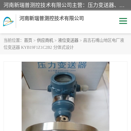
河南新瑞普测控技术有限公司主营：压力变送器、液位变送器、差压变送器、雷达料位计、电容物位计、温度显示控制仪表、电量变送器、流量计、工业自动化系统成套设备。
河南新瑞普测控技术有限公司
当前位置：
首页
>
供应商机
>
液位变送器
> 昌吉石嘴山地区电厂液
位变送器 KYB19F1Z1C2B2 分体式设计
霍尼韦尔压力变送器
CS系列变送器
1151/3351产品分类
精巧型压力变送器
液位变送器
雷达料位计
标准型工业压力变送器
罐旁显示仪
差压变送器
温度传感器变送器
压力变送器
电容物位计