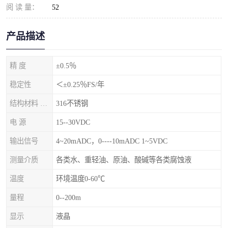
阅 读 量：
52
产品描述
精 度
±0.5％
稳定性
＜±0.25％FS/年
结构材料 隔离膜片
316不锈钢
电 源
15--30VDC
输出信号
4~20mADC，0----10mADC 1~5VDC
测量介质
各类水、重轻油、原油、酸碱等各类腐蚀液
温度
环境温度0-60℃
量程
0--200m
显示
液晶