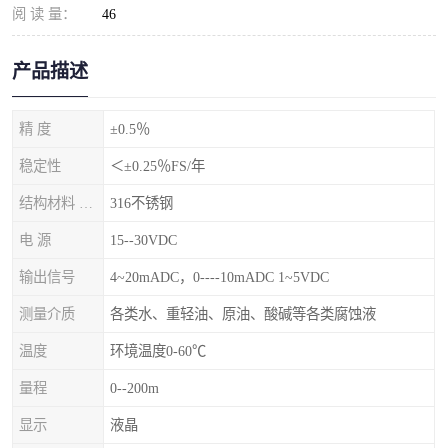
阅 读 量：
46
产品描述
精 度
±0.5％
稳定性
＜±0.25％FS/年
结构材料 隔离膜片
316不锈钢
电 源
15--30VDC
输出信号
4~20mADC，0----10mADC 1~5VDC
测量介质
各类水、重轻油、原油、酸碱等各类腐蚀液
温度
环境温度0-60℃
量程
0--200m
显示
液晶