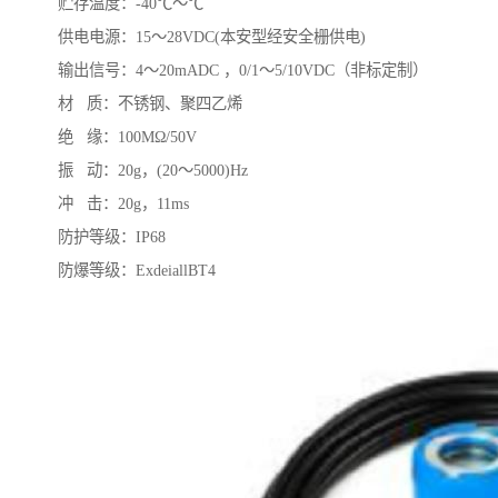
贮存温度：-40℃～℃
供电电源：15～28VDC(本安型经安全栅供电)
输出信号：4～20mADC ，0/1～5/10VDC（非标定制）
材 质：不锈钢、聚四乙烯
绝 缘：100MΩ/50V
振 动：20g，(20～5000)Hz
冲 击：20g，11ms
防护等级：IP68
防爆等级：ExdeiallBT4