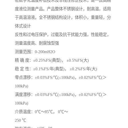
密数字化温度补偿技术及非线性修正技术，是一款高精
度液位测量产品。产品整体不锈钢设计，耐高温，适用
于高温溶液。全不锈钢结构设计，体积小，重量轻，分
体式设计
反性和过电压保护，过载及抗干扰能力强，性能稳定，
测量温度高、耐腐蚀型强
测量范围：0-200mH2O
精 确 度：±0.25%FS(典型)， ±0.5%FS(大)
稳 定 性：±0.1%FS/年(典型)， ±0.2%FS/年(大)
零点漂移：±0.03%FS/℃(≤100kPa)，±0.02%FS/℃(＞
100kPa)
满度漂移：±0.03%FS/℃(≤100kPa)，±0.02%FS/℃(＞
100kPa)
介质温度：0℃～85℃， 0℃～
250 ℃