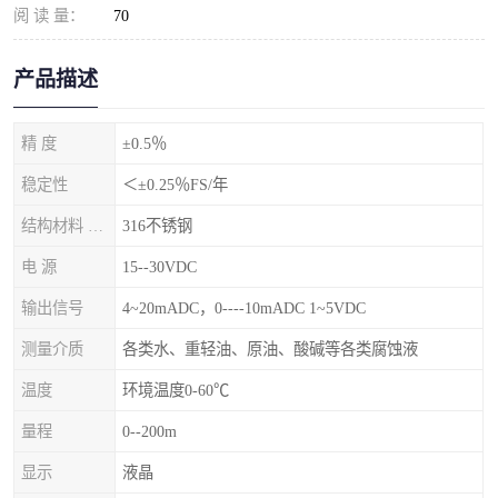
阅 读 量：
70
产品描述
精 度
±0.5％
稳定性
＜±0.25％FS/年
结构材料 隔离膜片
316不锈钢
电 源
15--30VDC
输出信号
4~20mADC，0----10mADC 1~5VDC
测量介质
各类水、重轻油、原油、酸碱等各类腐蚀液
温度
环境温度0-60℃
量程
0--200m
显示
液晶