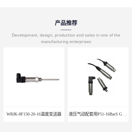
产品推荐
Development, design, production and sales in one of the
manufacturing enterprises
WRJK-8F150-20-16温度变送器
液压气动配套用P51-16BarS G -A-MD-20MA 压力变送器