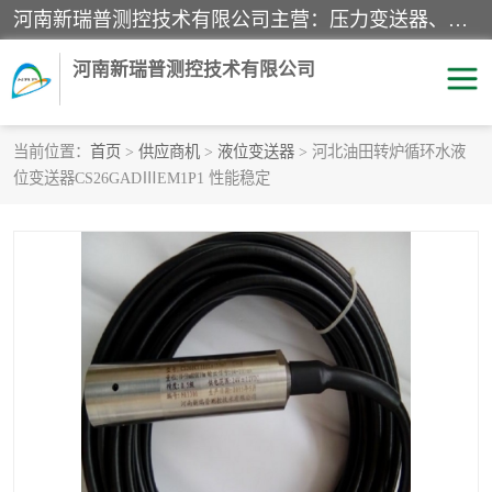
河南新瑞普测控技术有限公司主营：压力变送器、液位变送器、差压变送器、雷达料位计、电容物位计、温度显示控制仪表、电量变送器、流量计、工业自动化系统成套设备。
河南新瑞普测控技术有限公司
当前位置：
首页
>
供应商机
>
液位变送器
> 河北油田转炉循环水液
位变送器CS26GADⅢEM1P1 性能稳定
霍尼韦尔压力变送器
CS系列变送器
1151/3351产品分类
精巧型压力变送器
液位变送器
雷达料位计
标准型工业压力变送器
罐旁显示仪
差压变送器
温度传感器变送器
压力变送器
电容物位计