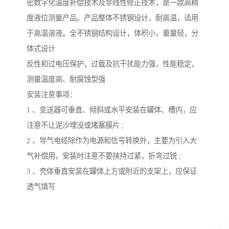
密数字化温度补偿技术及非线性修正技术，是一款高精
度液位测量产品。产品整体不锈钢设计，耐高温，适用
于高温溶液。全不锈钢结构设计，体积小，重量轻，分
体式设计
反性和过电压保护，过载及抗干扰能力强，性能稳定，
测量温度高、耐腐蚀型强
安装注意事项：
1 、变送器可垂直、倾斜或水平安装在罐体、槽内，应
注意不让泥沙埋没或堵塞膜片 ;
2 、导气电缆除作为电源和信号转换外，主要为引入大
气补偿用，安装时注意不要挟持过紧，折弯过锐 ;
3 、壳体垂直安装在罐体上方或附近的支架上，应保证
透气填写