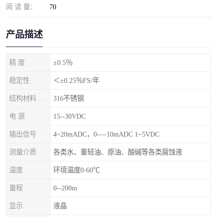
阅 读 量：
70
产品描述
精 度
±0.5％
稳定性
＜±0.25％FS/年
结构材料 隔离膜片
316不锈钢
电 源
15--30VDC
输出信号
4~20mADC，0----10mADC 1~5VDC
测量介质
各类水、重轻油、原油、酸碱等各类腐蚀液
温度
环境温度0-60℃
量程
0--200m
显示
液晶