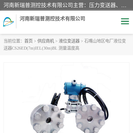
河南新瑞普测控技术有限公司主营：压力变送器、液位变送器、差压变送器、雷达料位计、电容物位计、温度显示控制仪表、电量变送器、流量计、工业自动化系统成套设备。
河南新瑞普测控技术有限公司
当前位置：
首页
>
供应商机
>
液位变送器
> 石嘴山地区电厂液位变
送器CS26ED(7m)IEL(30m)BL 测量温度高
霍尼韦尔压力变送器
CS系列变送器
1151/3351产品分类
精巧型压力变送器
液位变送器
雷达料位计
标准型工业压力变送器
罐旁显示仪
差压变送器
温度传感器变送器
压力变送器
电容物位计