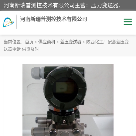
河南新瑞普测控技术有限公司主营：压力变送器、液位变送器、差压变送器、雷达料位计、电容物位计、温度显示控制仪表、电量变送器、流量计、工业自动化系统成套设备。
河南新瑞普测控技术有限公司
当前位置：
首页
>
供应商机
>
差压变送器
> 陕西化工厂配套差压变
送器电话 供货及时
霍尼韦尔压力变送器
CS系列变送器
1151/3351产品分类
精巧型压力变送器
液位变送器
雷达料位计
标准型工业压力变送器
罐旁显示仪
差压变送器
温度传感器变送器
压力变送器
电容物位计