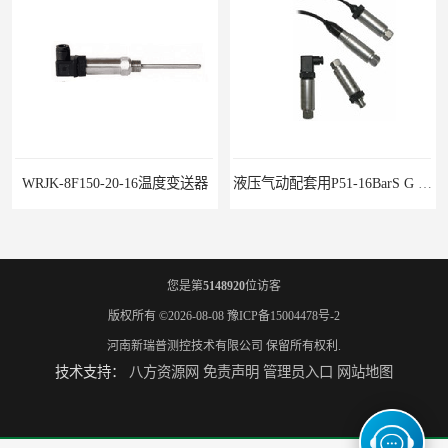
WRJK-8F150-20-16温度变送器
液压气动配套用P51-16BarS G -A-MD-20MA 压力变送器
您是第
5148920
位访客
版权所有 ©2026-08-08
豫ICP备15004478号-2
河南新瑞普测控技术有限公司
保留所有权利.
技术支持：
八方资源网
免责声明
管理员入口
网站地图
WP-D816-01-08-HHT智能多路巡检仪
水泥厂用DG1300-PJ-1-2-40/AA2N压力变送器