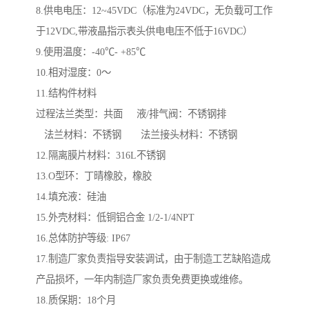
8.供电电压：12~45VDC（标准为24VDC，无负载可工作
于12VDC,带液晶指示表头供电电压不低于16VDC）
9.使用温度：-40℃- +85℃
10.相对湿度：0～
11.结构件材料
过程法兰类型：共面 液/排气阀：不锈钢排
法兰材料：不锈钢 法兰接头材料：不锈钢
12.隔离膜片材料：316L不锈钢
13.O型环：丁晴橡胶，橡胶
14.填充液：硅油
15.外壳材料：低铜铝合金 1/2-1/4NPT
16.总体防护等级: IP67
17.制造厂家负责指导安装调试，由于制造工艺缺陷造成
产品损坏，一年内制造厂家负责免费更换或维修。
18.质保期：18个月