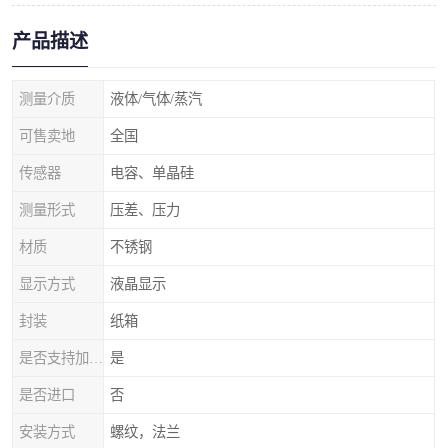
产品描述
测量介质
液体/气体/蒸汽
可售卖地
全国
传感器
电容、单晶硅
测量形式
压差、压力
材质
不锈钢
显示方式
液晶显示
封装
纸箱
是否支持加工定制
是
是否进口
否
安装方式
螺纹，法兰