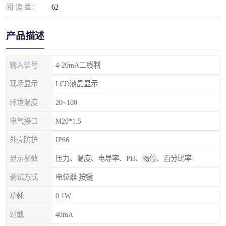
阅 读 量：
62
产品描述
输入信号
4-20mA二线制
现场显示
LCD液晶显示
环境温度
20~100
电气接口
M20*1.5
外壳防护
IP66
显示参数
压力、温度、电导率、PH、物位、百分比率
调试方式
电位器 按键
功耗
0.1W
过载
40mA