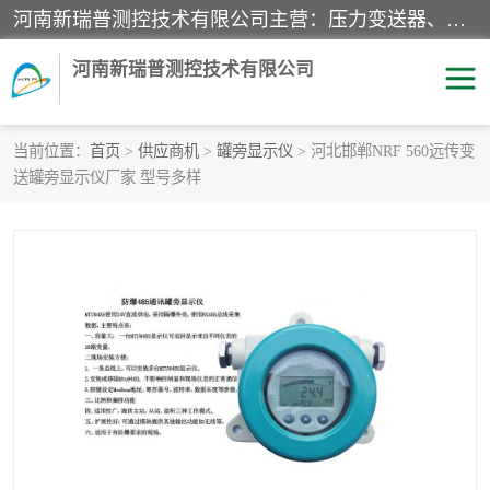
河南新瑞普测控技术有限公司主营：压力变送器、液位变送器、差压变送器、雷达料位计、电容物位计、温度显示控制仪表、电量变送器、流量计、工业自动化系统成套设备。
河南新瑞普测控技术有限公司
当前位置：
首页
>
供应商机
>
罐旁显示仪
> 河北邯郸NRF 560远传变
送罐旁显示仪厂家 型号多样
霍尼韦尔压力变送器
CS系列变送器
1151/3351产品分类
精巧型压力变送器
液位变送器
雷达料位计
标准型工业压力变送器
罐旁显示仪
差压变送器
温度传感器变送器
压力变送器
电容物位计