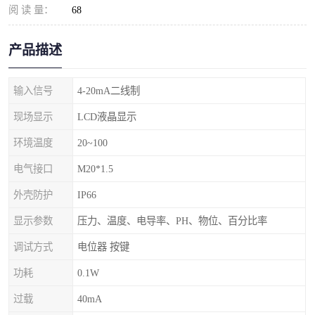
阅 读 量：
68
产品描述
输入信号
4-20mA二线制
现场显示
LCD液晶显示
环境温度
20~100
电气接口
M20*1.5
外壳防护
IP66
显示参数
压力、温度、电导率、PH、物位、百分比率
调试方式
电位器 按键
功耗
0.1W
过载
40mA