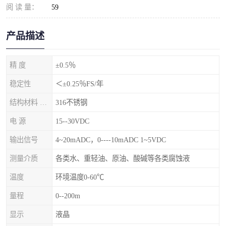
阅 读 量：
59
产品描述
精 度
±0.5％
稳定性
＜±0.25％FS/年
结构材料 隔离膜片
316不锈钢
电 源
15--30VDC
输出信号
4~20mADC，0----10mADC 1~5VDC
测量介质
各类水、重轻油、原油、酸碱等各类腐蚀液
温度
环境温度0-60℃
量程
0--200m
显示
液晶