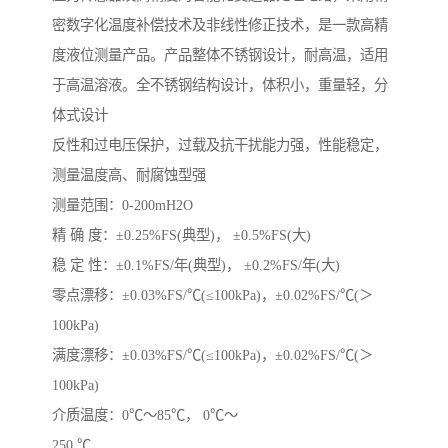
密数字化温度补偿技术及非线性修正技术，是一款高精
度液位测量产品。产品整体不锈钢设计，耐高温，适用
于高温溶液。全不锈钢结构设计，体积小，重量轻，分
体式设计
反性和过电压保护，过载及抗干扰能力强，性能稳定，
测量温度高、耐腐蚀型强
测量范围：0-200mH2O
精 确 度：±0.25%FS(典型)， ±0.5%FS(大)
稳 定 性：±0.1%FS/年(典型)， ±0.2%FS/年(大)
零点漂移：±0.03%FS/℃(≤100kPa)，±0.02%FS/℃(＞
100kPa)
满度漂移：±0.03%FS/℃(≤100kPa)，±0.02%FS/℃(＞
100kPa)
介质温度：0℃～85℃， 0℃～
250 ℃