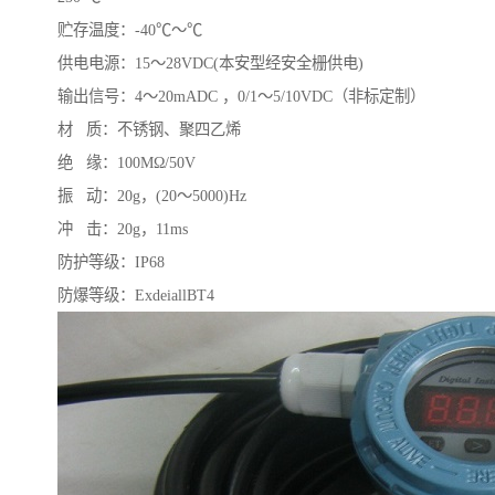
贮存温度：-40℃～℃
供电电源：15～28VDC(本安型经安全栅供电)
输出信号：4～20mADC ，0/1～5/10VDC（非标定制）
材 质：不锈钢、聚四乙烯
绝 缘：100MΩ/50V
振 动：20g，(20～5000)Hz
冲 击：20g，11ms
防护等级：IP68
防爆等级：ExdeiallBT4