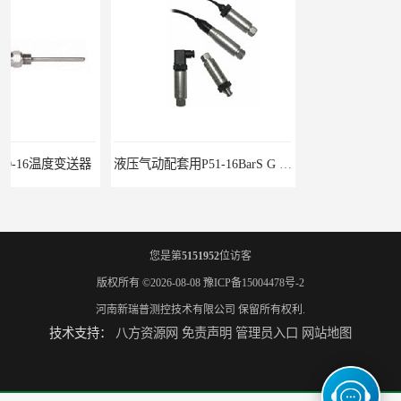
液压气动配套用P51-16BarS G -A-MD-20MA 压力变送器
WP-D816-01-08-HHT智能多路巡检仪
您是第
5151952
位访客
版权所有 ©2026-08-08
豫ICP备15004478号-2
河南新瑞普测控技术有限公司
保留所有权利.
技术支持：
八方资源网
免责声明
管理员入口
网站地图
水泥厂用DG1300-PJ-1-2-40/AA2N压力变送器
铜液氨冷器配套用UYB-8003物位变送器