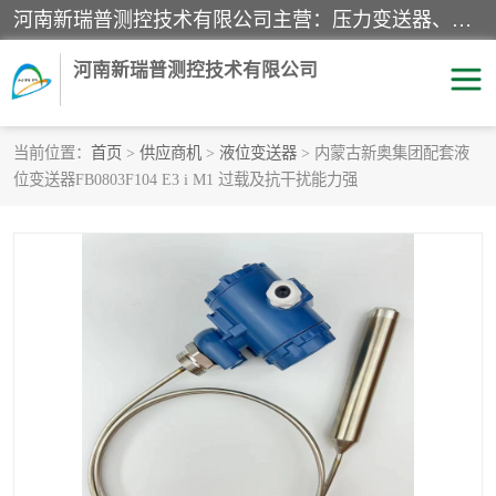
河南新瑞普测控技术有限公司主营：压力变送器、液位变送器、差压变送器、雷达料位计、电容物位计、温度显示控制仪表、电量变送器、流量计、工业自动化系统成套设备。
河南新瑞普测控技术有限公司
当前位置：
首页
>
供应商机
>
液位变送器
> 内蒙古新奥集团配套液
位变送器FB0803F104 E3 i M1 过载及抗干扰能力强
霍尼韦尔压力变送器
CS系列变送器
1151/3351产品分类
精巧型压力变送器
液位变送器
雷达料位计
标准型工业压力变送器
罐旁显示仪
差压变送器
温度传感器变送器
压力变送器
电容物位计