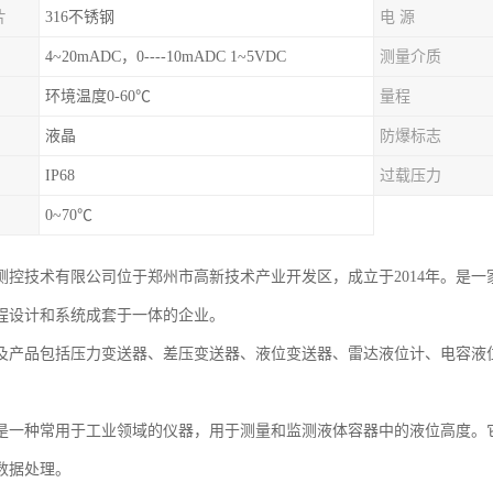
片
316不锈钢
电 源
4~20mADC，0----10mADC 1~5VDC
测量介质
环境温度0-60℃
量程
液晶
防爆标志
IP68
过载压力
0~70℃
测控技术有限公司位于郑州市高新技术产业开发区，成立于2014年。是
程设计和系统成套于一体的企业。
及产品包括压力变送器、差压变送器、液位变送器、雷达液位计、电容液
是一种常用于工业领域的仪器，用于测量和监测液体容器中的液位高度。
数据处理。