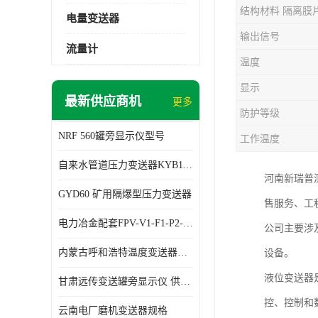
结构材料 隔离膜
电量变送器
输出信号
流量计
温度
显示
最新供应商机
更多
防护等级
NRF 560罐旁显示仪型号
工作温度
自来水管道压力变送器KYB11G03M2型号 使用方便
河南新瑞普
GYD60 矿用隔爆型压力变送器
售服务、工
电力冶金配套FPV-V1-F1-P2-03电压变送器
公司主要涉
内蒙古呼和浩特温度变送器配套罐旁显示仪供应 性能稳定
设备。
液位变送器
甘肃远传变送罐旁显示仪 供应及时
控、控制和
云南电厂磨机变送器规格