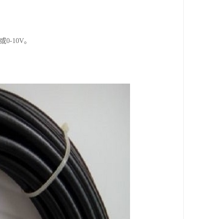
0-10V。