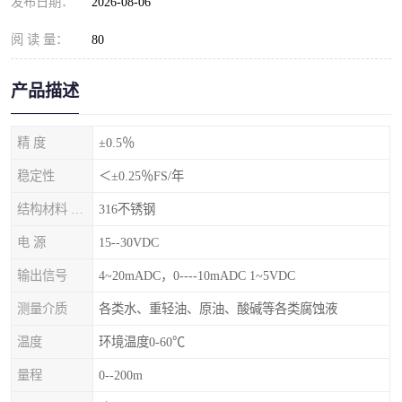
发布日期：
2026-08-06
阅 读 量：
80
产品描述
精 度
±0.5％
稳定性
＜±0.25％FS/年
结构材料 隔离膜片
316不锈钢
电 源
15--30VDC
输出信号
4~20mADC，0----10mADC 1~5VDC
测量介质
各类水、重轻油、原油、酸碱等各类腐蚀液
温度
环境温度0-60℃
量程
0--200m