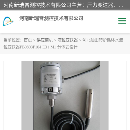
河南新瑞普测控技术有限公司主营：压力变送器、液位变送器、差压变送器、雷达料位计、电容物位计、温度显示控制仪表、电量变送器、流量计、工业自动化系统成套设备。
河南新瑞普测控技术有限公司
当前位置：
首页
>
供应商机
>
液位变送器
> 河北油田转炉循环水液
位变送器FB0803F104 E3 i M1 分体式设计
霍尼韦尔压力变送器
CS系列变送器
1151/3351产品分类
精巧型压力变送器
液位变送器
雷达料位计
标准型工业压力变送器
罐旁显示仪
差压变送器
温度传感器变送器
压力变送器
电容物位计