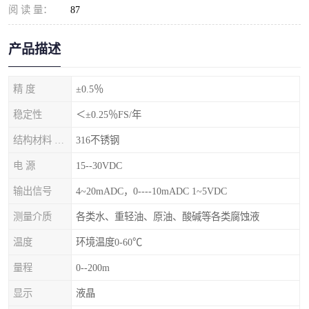
阅 读 量：
87
产品描述
精 度
±0.5％
稳定性
＜±0.25％FS/年
结构材料 隔离膜片
316不锈钢
电 源
15--30VDC
输出信号
4~20mADC，0----10mADC 1~5VDC
测量介质
各类水、重轻油、原油、酸碱等各类腐蚀液
温度
环境温度0-60℃
量程
0--200m
显示
液晶