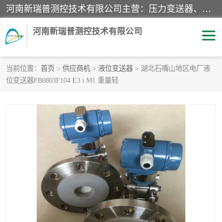
河南新瑞普测控技术有限公司主营：压力变送器、液位变送器、差压变送器、雷达料位计、电容物位计、温度显示控制仪表、电量变送器、流量计、工业自动化系统成套设备。
河南新瑞普测控技术有限公司
当前位置：
首页
>
供应商机
>
液位变送器
> 湖北石嘴山地区电厂液
位变送器FB0803F104 E3 i M1 重量轻
霍尼韦尔压力变送器
CS系列变送器
1151/3351产品分类
精巧型压力变送器
液位变送器
雷达料位计
标准型工业压力变送器
罐旁显示仪
差压变送器
温度传感器变送器
压力变送器
电容物位计