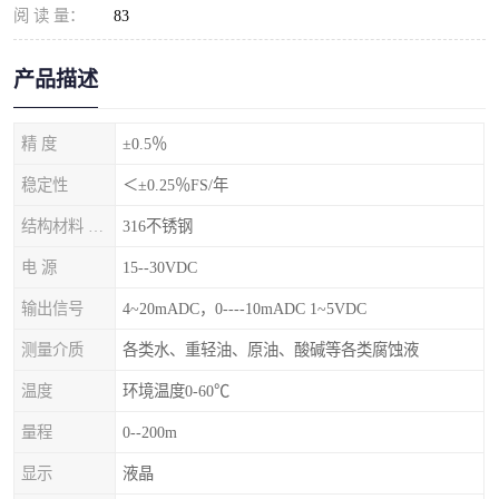
阅 读 量：
83
产品描述
精 度
±0.5％
稳定性
＜±0.25％FS/年
结构材料 隔离膜片
316不锈钢
电 源
15--30VDC
输出信号
4~20mADC，0----10mADC 1~5VDC
测量介质
各类水、重轻油、原油、酸碱等各类腐蚀液
温度
环境温度0-60℃
量程
0--200m
显示
液晶