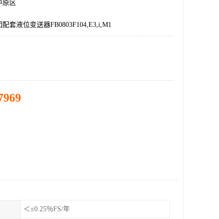
中原区
套液位变送器FB0803F104,E3,i,M1
7969
＜±0.25％FS/年