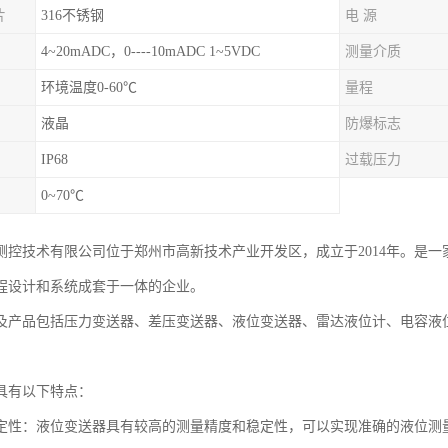
片
316不锈钢
电 源
4~20mADC，0----10mADC 1~5VDC
测量介质
环境温度0-60℃
量程
液晶
防爆标志
IP68
过载压力
0~70℃
测控技术有限公司位于郑州市高新技术产业开发区，成立于2014年。是
程设计和系统成套于一体的企业。
及产品包括压力变送器、差压变送器、液位变送器、雷达液位计、电容液
具有以下特点：
定性：液位变送器具有较高的测量精度和稳定性，可以实现准确的液位测