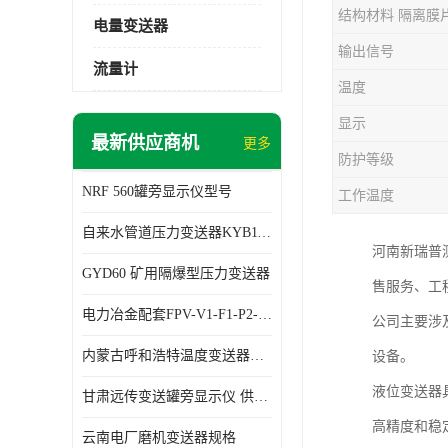
结构材料 隔离膜
电量变送器
输出信号
流量计
温度
显示
最新供应商机
更多
防护等级
NRF 560罐旁显示仪型号
工作温度
自来水管道压力变送器KYB11G03M2型号 使用方便
河南新瑞普
GYD60 矿用隔爆型压力变送器
售服务、工
电力冶金配套FPV-V1-F1-P2-03电压变送器
公司主要涉
内蒙古呼和浩特温度变送器配套罐旁显示仪供应 性能稳定
设备。
液位变送器
甘肃远传变送罐旁显示仪 供应及时
高精度和稳
云南电厂磨机变送器规格