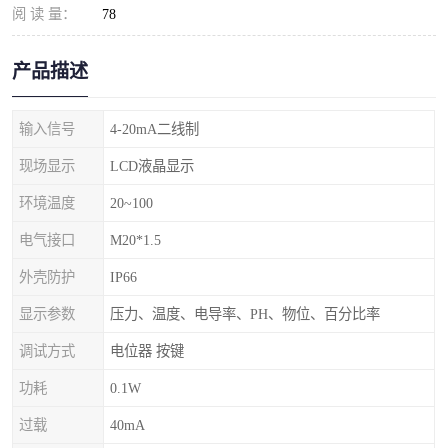
阅 读 量：
78
产品描述
输入信号
4-20mA二线制
现场显示
LCD液晶显示
环境温度
20~100
电气接口
M20*1.5
外壳防护
IP66
显示参数
压力、温度、电导率、PH、物位、百分比率
调试方式
电位器 按键
功耗
0.1W
过载
40mA