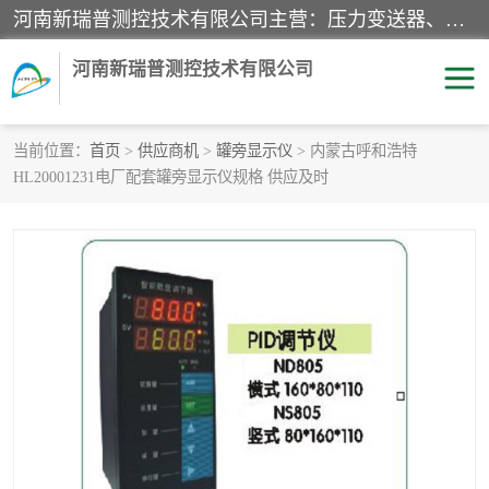
河南新瑞普测控技术有限公司主营：压力变送器、液位变送器、差压变送器、雷达料位计、电容物位计、温度显示控制仪表、电量变送器、流量计、工业自动化系统成套设备。
河南新瑞普测控技术有限公司
当前位置：
首页
>
供应商机
>
罐旁显示仪
> 内蒙古呼和浩特
HL20001231电厂配套罐旁显示仪规格 供应及时
霍尼韦尔压力变送器
CS系列变送器
1151/3351产品分类
精巧型压力变送器
液位变送器
雷达料位计
标准型工业压力变送器
罐旁显示仪
差压变送器
温度传感器变送器
压力变送器
电容物位计