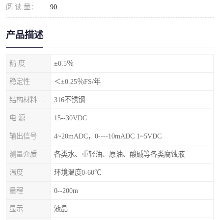
阅 读 量：
90
产品描述
精 度
±0.5％
稳定性
＜±0.25％FS/年
结构材料 隔离膜片
316不锈钢
电 源
15--30VDC
输出信号
4~20mADC，0----10mADC 1~5VDC
测量介质
各类水、重轻油、原油、酸碱等各类腐蚀液
温度
环境温度0-60℃
量程
0--200m
显示
液晶