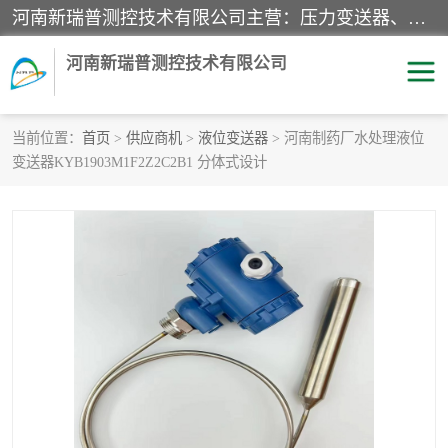
河南新瑞普测控技术有限公司主营：压力变送器、液位变送器、差压变送器、雷达料位计、电容物位计、温度显示控制仪表、电量变送器、流量计、工业自动化系统成套设备。
河南新瑞普测控技术有限公司
当前位置：
首页
>
供应商机
>
液位变送器
> 河南制药厂水处理液位
变送器KYB1903M1F2Z2C2B1 分体式设计
霍尼韦尔压力变送器
CS系列变送器
1151/3351产品分类
精巧型压力变送器
液位变送器
雷达料位计
标准型工业压力变送器
罐旁显示仪
差压变送器
温度传感器变送器
压力变送器
电容物位计