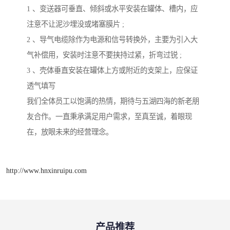
1 、变送器可垂直、倾斜或水平安装在罐体、槽内，应
注意不让泥沙埋没或堵塞膜片 ;
2 、导气电缆除作为电源和信号转换外，主要为引入大
气补偿用，安装时注意不要挟持过紧，折弯过锐 ;
3 、壳体垂直安装在罐体上方或附近的支架上，应保证
透气填写
我们全体员工以饱满的热情，期待与五湖四海的新老朋
友合作。一直秉承满足用户需求，至真至诚，着眼现
在，放眼未来的经营理念。
http://www.hnxinruipu.com
产品推荐