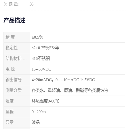
阅 读 量：
56
产品描述
精 度
±0.5％
稳定性
＜±0.25％FS/年
结构材料 隔离膜片
316不锈钢
电 源
15--30VDC
输出信号
4~20mADC，0----10mADC 1~5VDC
测量介质
各类水、重轻油、原油、酸碱等各类腐蚀液
温度
环境温度0-60℃
量程
0--200m
显示
液晶