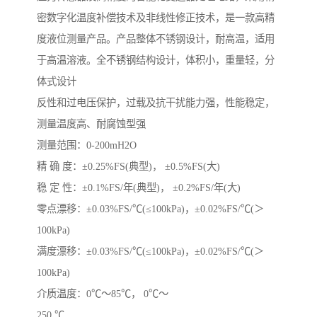
密数字化温度补偿技术及非线性修正技术，是一款高精
度液位测量产品。产品整体不锈钢设计，耐高温，适用
于高温溶液。全不锈钢结构设计，体积小，重量轻，分
体式设计
反性和过电压保护，过载及抗干扰能力强，性能稳定，
测量温度高、耐腐蚀型强
测量范围：0-200mH2O
精 确 度：±0.25%FS(典型)， ±0.5%FS(大)
稳 定 性：±0.1%FS/年(典型)， ±0.2%FS/年(大)
零点漂移：±0.03%FS/℃(≤100kPa)，±0.02%FS/℃(＞
100kPa)
满度漂移：±0.03%FS/℃(≤100kPa)，±0.02%FS/℃(＞
100kPa)
介质温度：0℃～85℃， 0℃～
250 ℃