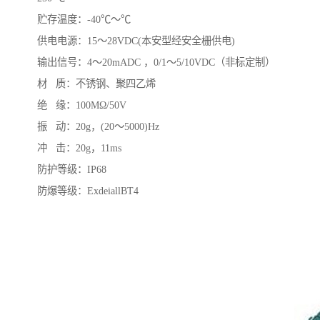
贮存温度：-40℃～℃
供电电源：15～28VDC(本安型经安全栅供电)
输出信号：4～20mADC ，0/1～5/10VDC（非标定制）
材 质：不锈钢、聚四乙烯
绝 缘：100MΩ/50V
振 动：20g，(20～5000)Hz
冲 击：20g，11ms
防护等级：IP68
防爆等级：ExdeiallBT4