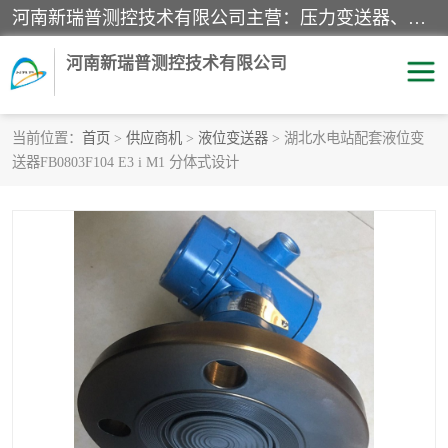
河南新瑞普测控技术有限公司主营：压力变送器、液位变送器、差压变送器、雷达料位计、电容物位计、温度显示控制仪表、电量变送器、流量计、工业自动化系统成套设备。
河南新瑞普测控技术有限公司
当前位置：
首页
>
供应商机
>
液位变送器
> 湖北水电站配套液位变
送器FB0803F104 E3 i M1 分体式设计
霍尼韦尔压力变送器
CS系列变送器
1151/3351产品分类
精巧型压力变送器
液位变送器
雷达料位计
标准型工业压力变送器
罐旁显示仪
差压变送器
温度传感器变送器
压力变送器
电容物位计