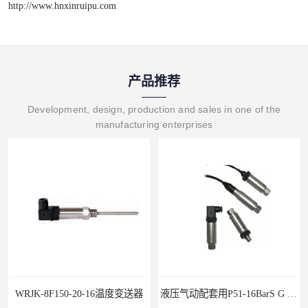
http://www.hnxinruipu.com
产品推荐
Development, design, production and sales in one of the
manufacturing enterprises
WRJK-8F150-20-16温度变送器
液压气动配套用P51-16BarS G -A-MD-20MA 压力变送器