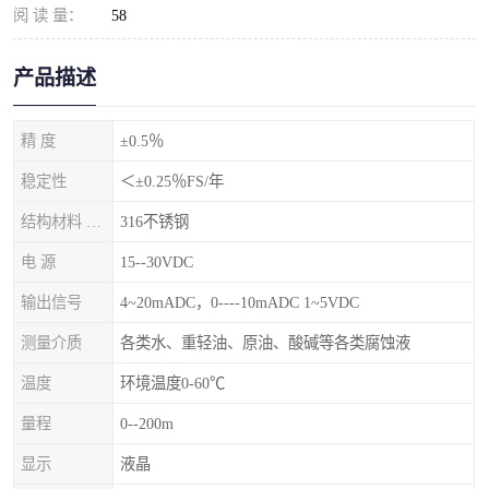
阅 读 量：
58
产品描述
精 度
±0.5％
稳定性
＜±0.25％FS/年
结构材料 隔离膜片
316不锈钢
电 源
15--30VDC
输出信号
4~20mADC，0----10mADC 1~5VDC
测量介质
各类水、重轻油、原油、酸碱等各类腐蚀液
温度
环境温度0-60℃
量程
0--200m
显示
液晶