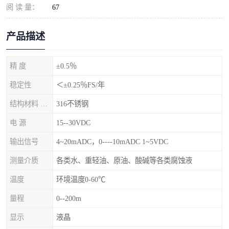
阅 读 量：
67
产品描述
精 度
±0.5％
稳定性
＜±0.25％FS/年
结构材料 隔离膜片
316不锈钢
电 源
15--30VDC
输出信号
4~20mADC，0----10mADC 1~5VDC
测量介质
各类水、重轻油、原油、酸碱等各类腐蚀液
温度
环境温度0-60℃
量程
0--200m
显示
液晶