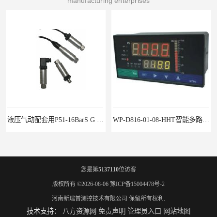
manufacturing enterprises
液压气动配套用P51-16BarS G -A-MD-20MA 压力变送器
WP-D816-01-08-HHT智能多路巡检仪
您是第
5137110
位访客
版权所有 ©2026-08-06
豫ICP备15004478号-2
河南新瑞普测控技术有限公司
保留所有权利.
技术支持：
八方资源网
免责声明
管理员入口
网站地图