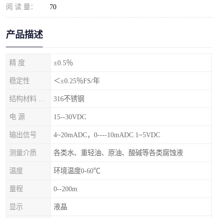
阅 读 量：
70
产品描述
精 度
±0.5％
稳定性
＜±0.25％FS/年
结构材料 隔离膜片
316不锈钢
电 源
15--30VDC
输出信号
4~20mADC，0----10mADC 1~5VDC
测量介质
各类水、重轻油、原油、酸碱等各类腐蚀液
温度
环境温度0-60℃
量程
0--200m
显示
液晶