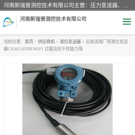
河南新瑞普测控技术有限公司主营：压力变送器、液位变送器、差压变送器、雷达料位计、电容物位计、温度显示控制仪表、电量变送器、流量计、工业自动化系统成套设备。
河南新瑞普测控技术有限公司
当前位置：
首页
>
供应商机
>
液位变送器
> 云南洗煤厂用液位变送
器CS26GADⅢEM1P1 过载及抗干扰能力强
霍尼韦尔压力变送器
CS系列变送器
1151/3351产品分类
精巧型压力变送器
液位变送器
雷达料位计
标准型工业压力变送器
罐旁显示仪
差压变送器
温度传感器变送器
压力变送器
电容物位计