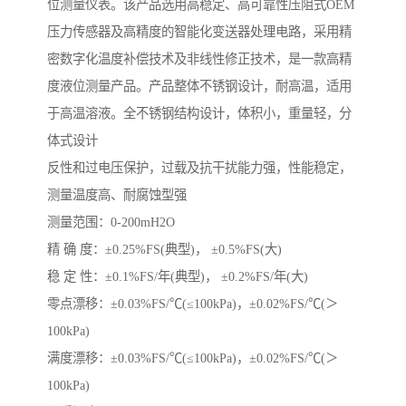
位测量仪表。该产品选用高稳定、高可靠性压阻式OEM
压力传感器及高精度的智能化变送器处理电路，采用精
密数字化温度补偿技术及非线性修正技术，是一款高精
度液位测量产品。产品整体不锈钢设计，耐高温，适用
于高温溶液。全不锈钢结构设计，体积小，重量轻，分
体式设计
反性和过电压保护，过载及抗干扰能力强，性能稳定，
测量温度高、耐腐蚀型强
测量范围：0-200mH2O
精 确 度：±0.25%FS(典型)， ±0.5%FS(大)
稳 定 性：±0.1%FS/年(典型)， ±0.2%FS/年(大)
零点漂移：±0.03%FS/℃(≤100kPa)，±0.02%FS/℃(＞
100kPa)
满度漂移：±0.03%FS/℃(≤100kPa)，±0.02%FS/℃(＞
100kPa)