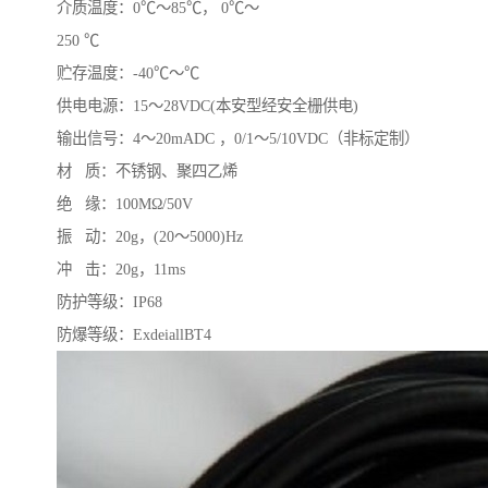
介质温度：0℃～85℃， 0℃～
250 ℃
贮存温度：-40℃～℃
供电电源：15～28VDC(本安型经安全栅供电)
输出信号：4～20mADC ，0/1～5/10VDC（非标定制）
材 质：不锈钢、聚四乙烯
绝 缘：100MΩ/50V
振 动：20g，(20～5000)Hz
冲 击：20g，11ms
防护等级：IP68
防爆等级：ExdeiallBT4