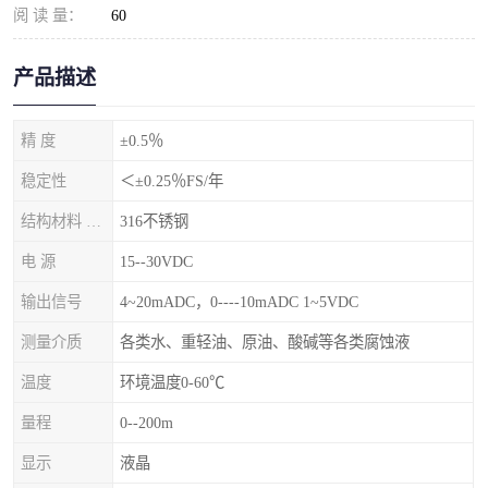
阅 读 量：
60
产品描述
精 度
±0.5％
稳定性
＜±0.25％FS/年
结构材料 隔离膜片
316不锈钢
电 源
15--30VDC
输出信号
4~20mADC，0----10mADC 1~5VDC
测量介质
各类水、重轻油、原油、酸碱等各类腐蚀液
温度
环境温度0-60℃
量程
0--200m
显示
液晶