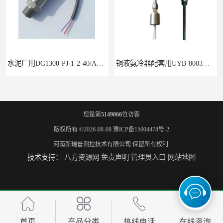
水泥厂用DG1300-PJ-1-2-40/AA2N压力变送器
铜液氨冷器配套用UYB-8003物位变送器
您是第
5149066
位访客
版权所有 ©2026-08-08
豫ICP备15004478号-2
河南新瑞普测控技术有限公司
保留所有权利.
技术支持：
八方资源网
免责声明
管理员入口
网站地图
葡萄糖制药业灌装机用UYB-8002液位变送器
生产的醇分塔用UYB-40B电容式液位变送器
首页
产品分类
热线电话
在线咨询