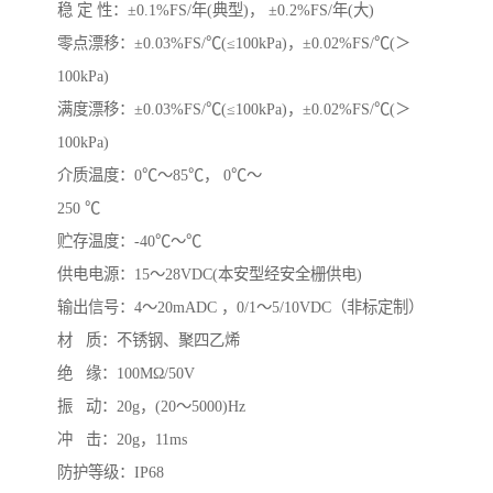
稳 定 性：±0.1%FS/年(典型)， ±0.2%FS/年(大)
零点漂移：±0.03%FS/℃(≤100kPa)，±0.02%FS/℃(＞
100kPa)
满度漂移：±0.03%FS/℃(≤100kPa)，±0.02%FS/℃(＞
100kPa)
介质温度：0℃～85℃， 0℃～
250 ℃
贮存温度：-40℃～℃
供电电源：15～28VDC(本安型经安全栅供电)
输出信号：4～20mADC ，0/1～5/10VDC（非标定制）
材 质：不锈钢、聚四乙烯
绝 缘：100MΩ/50V
振 动：20g，(20～5000)Hz
冲 击：20g，11ms
防护等级：IP68