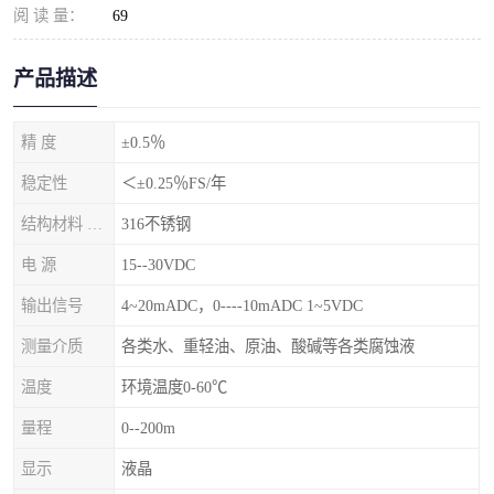
阅 读 量：
69
产品描述
精 度
±0.5％
稳定性
＜±0.25％FS/年
结构材料 隔离膜片
316不锈钢
电 源
15--30VDC
输出信号
4~20mADC，0----10mADC 1~5VDC
测量介质
各类水、重轻油、原油、酸碱等各类腐蚀液
温度
环境温度0-60℃
量程
0--200m
显示
液晶