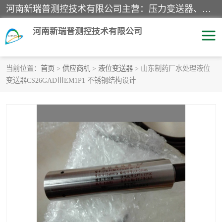
河南新瑞普测控技术有限公司主营：压力变送器、液位变送器、差压变送器、雷达料位计、电容物位计、温度显示控制仪表、电量变送器、流量计、工业自动化系统成套设备。
河南新瑞普测控技术有限公司
当前位置：
首页
>
供应商机
>
液位变送器
> 山东制药厂水处理液位
变送器CS26GADⅢEM1P1 不锈钢结构设计
霍尼韦尔压力变送器
CS系列变送器
1151/3351产品分类
精巧型压力变送器
液位变送器
雷达料位计
标准型工业压力变送器
罐旁显示仪
差压变送器
温度传感器变送器
压力变送器
电容物位计