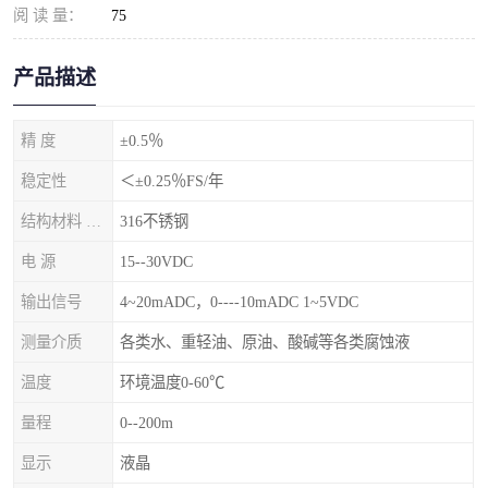
阅 读 量：
75
产品描述
精 度
±0.5％
稳定性
＜±0.25％FS/年
结构材料 隔离膜片
316不锈钢
电 源
15--30VDC
输出信号
4~20mADC，0----10mADC 1~5VDC
测量介质
各类水、重轻油、原油、酸碱等各类腐蚀液
温度
环境温度0-60℃
量程
0--200m
显示
液晶