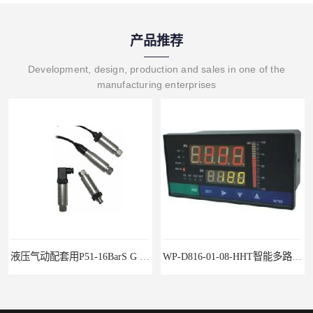
产品推荐
Development, design, production and sales in one of the
manufacturing enterprises
WP-D816-01-08-HHT智能多路巡检仪
水泥厂用DG1300-PJ-1-2-40/AA2N压力变送器