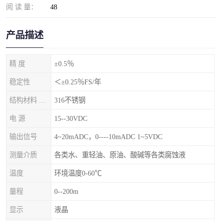
阅 读 量：
48
产品描述
精 度
±0.5％
稳定性
＜±0.25％FS/年
结构材料 隔离膜片
316不锈钢
电 源
15--30VDC
输出信号
4~20mADC，0----10mADC 1~5VDC
测量介质
各类水、重轻油、原油、酸碱等各类腐蚀液
温度
环境温度0-60℃
量程
0--200m
显示
液晶