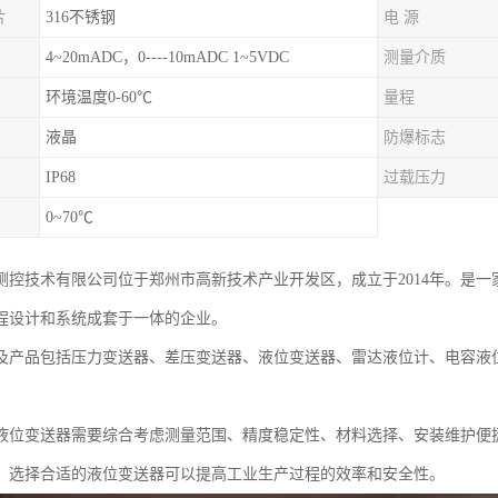
片
316不锈钢
电 源
4~20mADC，0----10mADC 1~5VDC
测量介质
环境温度0-60℃
量程
液晶
防爆标志
IP68
过载压力
0~70℃
测控技术有限公司位于郑州市高新技术产业开发区，成立于2014年。是
程设计和系统成套于一体的企业。
及产品包括压力变送器、差压变送器、液位变送器、雷达液位计、电容液
液位变送器需要综合考虑测量范围、精度稳定性、材料选择、安装维护便
，选择合适的液位变送器可以提高工业生产过程的效率和安全性。