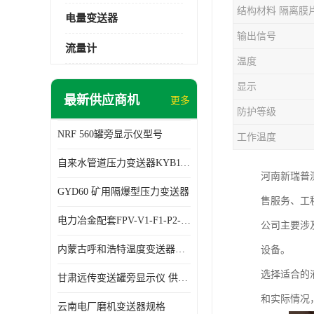
结构材料 隔离膜
电量变送器
输出信号
流量计
温度
显示
最新供应商机
更多
防护等级
NRF 560罐旁显示仪型号
工作温度
自来水管道压力变送器KYB11G03M2型号 使用方便
河南新瑞普
GYD60 矿用隔爆型压力变送器
售服务、工
电力冶金配套FPV-V1-F1-P2-03电压变送器
公司主要涉
内蒙古呼和浩特温度变送器配套罐旁显示仪供应 性能稳定
设备。
选择适合的
甘肃远传变送罐旁显示仪 供应及时
和实际情况
云南电厂磨机变送器规格