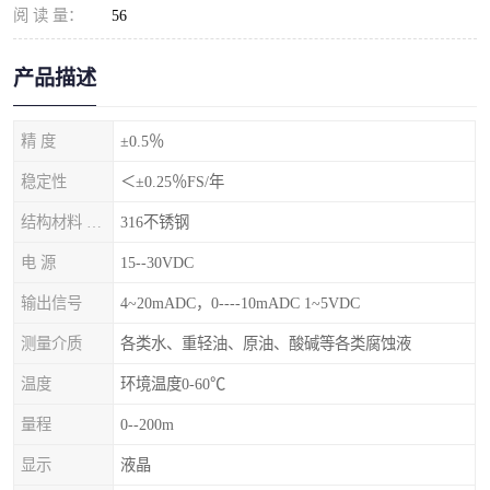
阅 读 量：
56
产品描述
精 度
±0.5％
稳定性
＜±0.25％FS/年
结构材料 隔离膜片
316不锈钢
电 源
15--30VDC
输出信号
4~20mADC，0----10mADC 1~5VDC
测量介质
各类水、重轻油、原油、酸碱等各类腐蚀液
温度
环境温度0-60℃
量程
0--200m
显示
液晶