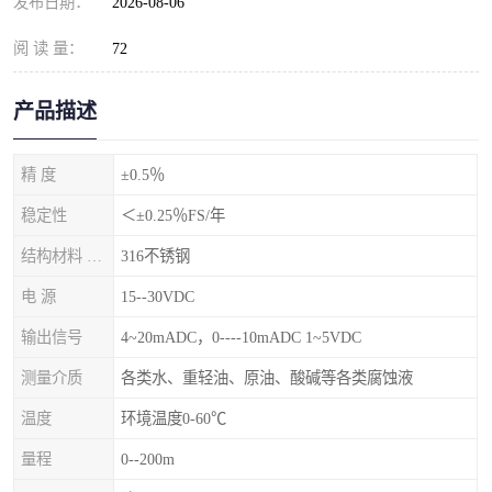
发布日期：
2026-08-06
阅 读 量：
72
产品描述
精 度
±0.5％
稳定性
＜±0.25％FS/年
结构材料 隔离膜片
316不锈钢
电 源
15--30VDC
输出信号
4~20mADC，0----10mADC 1~5VDC
测量介质
各类水、重轻油、原油、酸碱等各类腐蚀液
温度
环境温度0-60℃
量程
0--200m