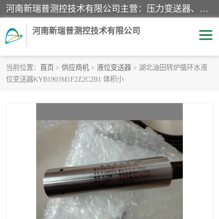
河南新瑞普测控技术有限公司主营：压力变送器、液位变送器、差压变送器、雷达料位计、电容物位计、温度显示控制仪表、电量变送器、流量计、工业自动化系统成套设备。
河南新瑞普测控技术有限公司
当前位置：
首页
>
供应商机
>
液位变送器
> 湖北油田转炉循环水液
位变送器KYB1903M1F2Z2C2B1 体积小
霍尼韦尔压力变送器
CS系列变送器
1151/3351产品分类
精巧型压力变送器
液位变送器
雷达料位计
标准型工业压力变送器
罐旁显示仪
差压变送器
温度传感器变送器
压力变送器
电容物位计