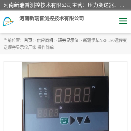
河南新瑞普测控技术有限公司主营：压力变送器、液位变送器、差压变送器、雷达料位计、电容物位计、温度显示控制仪表、电量变送器、流量计、工业自动化系统成套设备。
河南新瑞普测控技术有限公司
当前位置：
首页
>
供应商机
>
罐旁显示仪
> 新疆伊犁NRF 590远传变
送罐旁显示仪厂家 操作简单
霍尼韦尔压力变送器
CS系列变送器
1151/3351产品分类
精巧型压力变送器
液位变送器
雷达料位计
标准型工业压力变送器
罐旁显示仪
差压变送器
温度传感器变送器
压力变送器
电容物位计