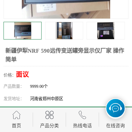
温度显示控制仪表
电量变送器
流量计
工业自动化系统成套设备
新疆伊犁NRF 590远传变送罐旁显示仪厂家 操作
简单
面议
价格：
产品数量：
9999.00个
发货地址：
河南省郑州中原区
关键词：
新疆伊犁NRF,590远传变送罐旁显示仪厂家
发布日期：
2026-08-06
首页
产品分类
热线电话
在线咨询