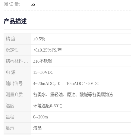
阅 读 量：
55
产品描述
精 度
±0.5％
稳定性
＜±0.25％FS/年
结构材料 隔离膜片
316不锈钢
电 源
15--30VDC
输出信号
4~20mADC，0----10mADC 1~5VDC
测量介质
各类水、重轻油、原油、酸碱等各类腐蚀液
温度
环境温度0-60℃
量程
0--200m
显示
液晶