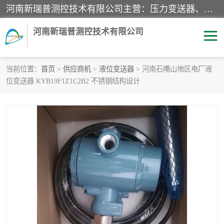
河南新瑞普测控技术有限公司主营：压力变送器、液位变送器、差压变送器、雷达料位计、电容物位计、温度显示控制仪表、电量变送器、流量计、工业自动化系统成套设备。
河南新瑞普测控技术有限公司
当前位置：
首页
>
供应商机
>
液位变送器
> 河南石嘴山地区电厂液
位变送器 KYB19F1Z1C2B2 不锈钢结构设计
霍尼韦尔压力变送器
CS系列变送器
1151/3351产品分类
精巧型压力变送器
液位变送器
雷达料位计
标准型工业压力变送器
罐旁显示仪
差压变送器
温度传感器变送器
压力变送器
电容物位计