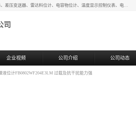
河南新瑞普测控技术有限公司主营：压力变送器、液位变送器、差压变送器、雷达料位计、电容物位计、温度显示控制仪表、电量变送器、流量计、工业自动化系统成套设备。
公司
企业视频
公司介绍
公司动态
液位计FB0802WF204E3LM 过载及抗干扰能力强