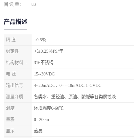
阅 读 量：
83
产品描述
精 度
±0.5％
稳定性
＜±0.25％FS/年
结构材料 隔离膜片
316不锈钢
电 源
15--30VDC
输出信号
4~20mADC，0----10mADC 1~5VDC
测量介质
各类水、重轻油、原油、酸碱等各类腐蚀液
温度
环境温度0-60℃
量程
0--200m
显示
液晶