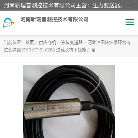
河南新瑞普测控技术有限公司主营：压力变送器、液位变送器、差压变送器、雷达料位计、电容物位计、温度显示控制仪表、电量变送器、流量计、工业自动化系统成套设备。
河南新瑞普测控技术有限公司
当前位置：
首页
>
供应商机
>
液位变送器
> 河北油田转炉循环水液
位变送器 KYB19F1Z1C2B2 过载及抗干扰能力强
霍尼韦尔压力变送器
CS系列变送器
1151/3351产品分类
精巧型压力变送器
液位变送器
雷达料位计
标准型工业压力变送器
罐旁显示仪
差压变送器
温度传感器变送器
压力变送器
电容物位计